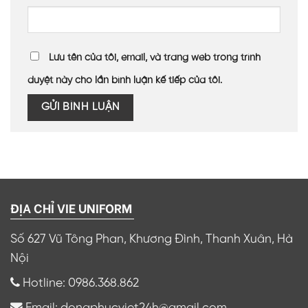
Lưu tên của tôi, email, và trang web trong trình
duyệt này cho lần bình luận kế tiếp của tôi.
ĐỊA CHỈ VIE UNIFORM
Số 627 Vũ Tông Phan, Khương Đình, Thanh Xuân, Hà
Nội
Hotline: 0986.368.862
Email: dongphucviet24h@gmail.com