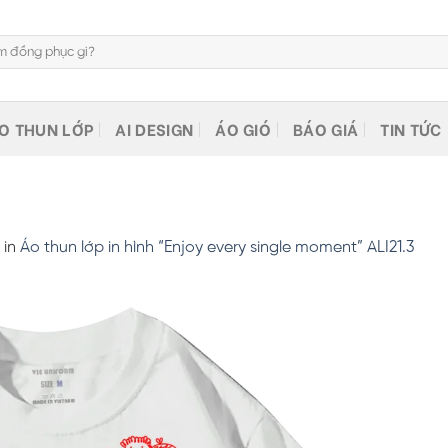
O THUN LỚP
AI DESIGN
ÁO GIÓ
BÁO GIÁ
TIN TỨC
in
Áo thun lớp in hình “Enjoy every single moment” ALI21.3