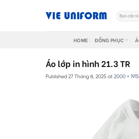
Skip
to
Tìm
content
kiếm:
HOME
ĐỒNG PHỤC
Á
Áo lớp in hình 21.3 TR
Published
27 Tháng 8, 2025
at
2000 × 1915