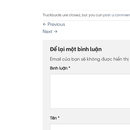
Trackbacks are closed, but you can
post a commen
←
Previous
Next
→
Để lại một bình luận
Email của bạn sẽ không được hiển thị
Bình luận
*
Tên
*