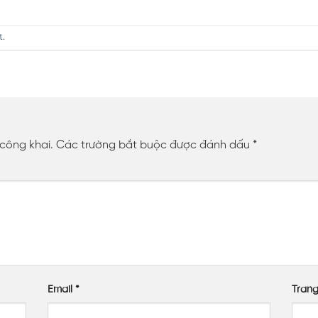
t
.
 công khai.
Các trường bắt buộc được đánh dấu
*
Email
*
Tran