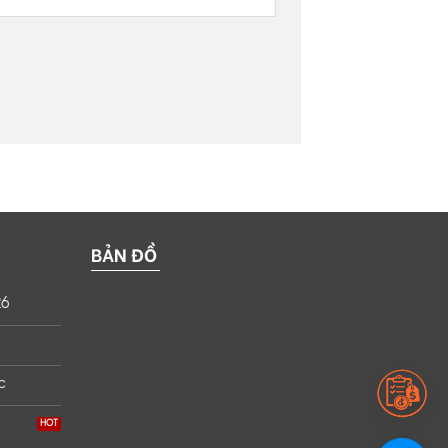
BẢN ĐỒ
26
c