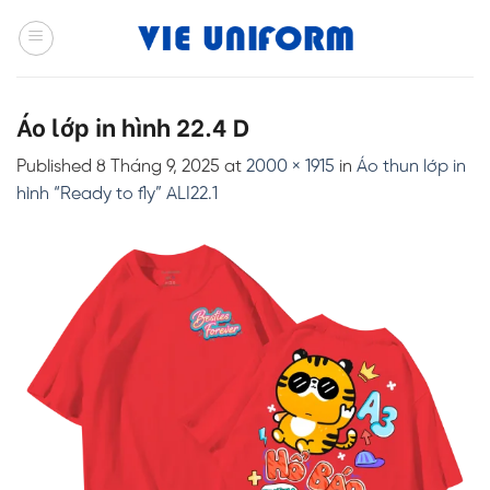
Skip
to
content
Áo lớp in hình 22.4 D
Published
8 Tháng 9, 2025
at
2000 × 1915
in
Áo thun lớp in
hình “Ready to fly” ALI22.1