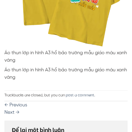
Áo thun lớp in hình A3 hổ bảo trường mẫu giáo màu xanh
vàng
Áo thun lớp in hình A3 hổ bảo trường mẫu giáo màu xanh
vàng
Trackbacks are closed, but you can
post a comment
.
←
Previous
Next
→
Để lại một bình luận