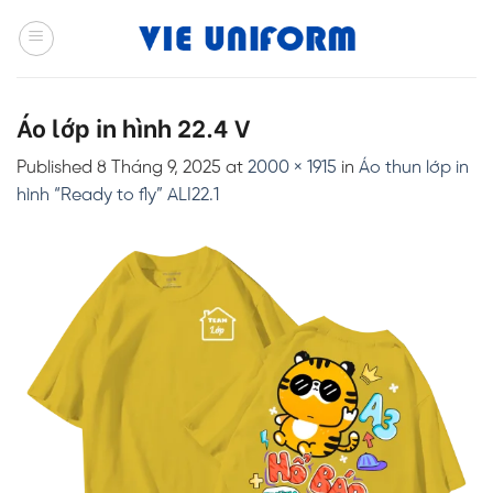
Skip
to
content
Áo lớp in hình 22.4 V
Published
8 Tháng 9, 2025
at
2000 × 1915
in
Áo thun lớp in
hình “Ready to fly” ALI22.1