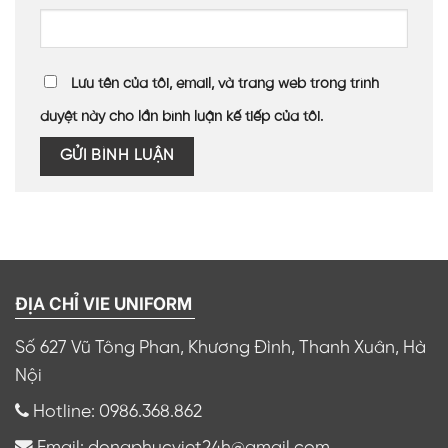
Lưu tên của tôi, email, và trang web trong trình
duyệt này cho lần bình luận kế tiếp của tôi.
ĐỊA CHỈ VIE UNIFORM
Số 627 Vũ Tông Phan, Khương Đình, Thanh Xuân, Hà
Nội
Hotline: 0986.368.862
Email: dongphucviet24h@gmail.com