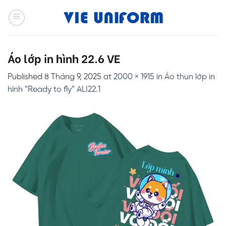
Skip
to
content
Áo lớp in hình 22.6 VE
Published
8 Tháng 9, 2025
at
2000 × 1915
in
Áo thun lớp in
hình “Ready to fly” ALI22.1