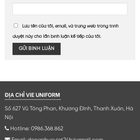
Lưu tên của tôi, email, và trang web trong trình
duyệt này cho lần bình luận kế tiếp của tôi.
ĐỊA CHỈ VIE UNIFORM
Số 627 Vũ Tông Phan, Khương Đình, Thanh Xuân, Hà
Nội
Hotline: 0986.368.862
Email: dongphucviet24h@gmail.com