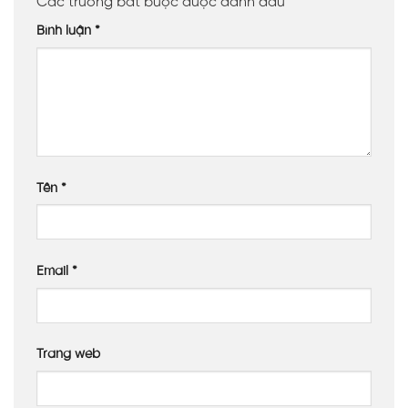
Các trường bắt buộc được đánh dấu
*
Bình luận
*
Tên
*
Email
*
Trang web