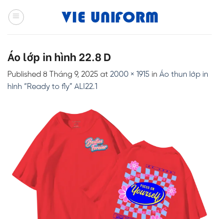
Skip
to
content
Áo lớp in hình 22.8 D
Published
8 Tháng 9, 2025
at
2000 × 1915
in
Áo thun lớp in
hình “Ready to fly” ALI22.1