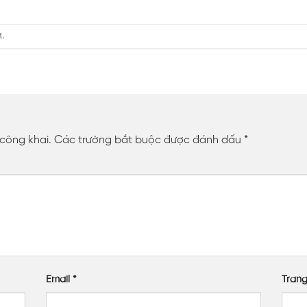
t
.
 công khai.
Các trường bắt buộc được đánh dấu
*
Email
*
Tran