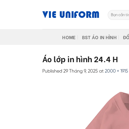
Skip
to
Tìm
content
kiếm:
HOME
BST ÁO IN HÌNH
ĐỒ
Áo lớp in hình 24.4 H
Published
29 Tháng 9, 2025
at
2000 × 1915