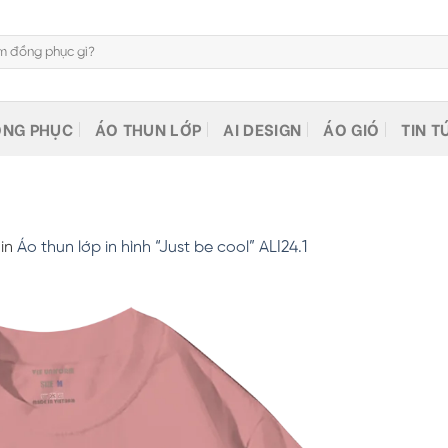
NG PHỤC
ÁO THUN LỚP
AI DESIGN
ÁO GIÓ
TIN T
in
Áo thun lớp in hình “Just be cool” ALI24.1