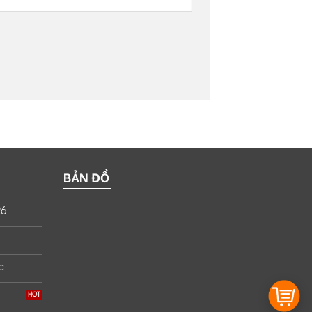
BẢN ĐỒ
26
c