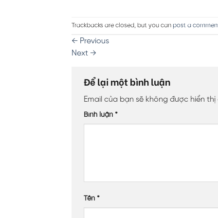
Trackbacks are closed, but you can
post a commen
←
Previous
Next
→
Để lại một bình luận
Email của bạn sẽ không được hiển thị
Bình luận
*
Tên
*