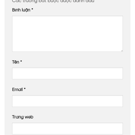
Các trường bắt buộc được đánh dấu
*
Bình luận
*
Tên
*
Email
*
Trang web