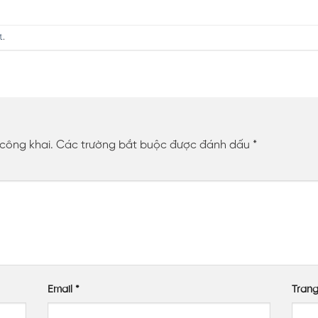
t
.
 công khai.
Các trường bắt buộc được đánh dấu
*
Email
*
Tran