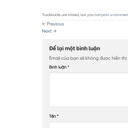
Trackbacks are closed, but you can
post a commen
←
Previous
Next
→
Để lại một bình luận
Email của bạn sẽ không được hiển thị
Bình luận
*
Tên
*