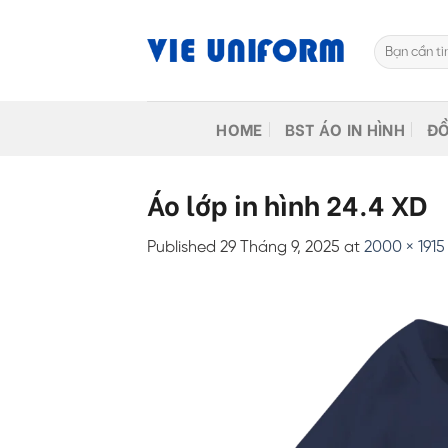
Skip
to
Tìm
content
kiếm:
HOME
BST ÁO IN HÌNH
ĐỒ
Áo lớp in hình 24.4 XD
Published
29 Tháng 9, 2025
at
2000 × 1915