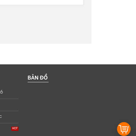
BẢN ĐỒ
26
c