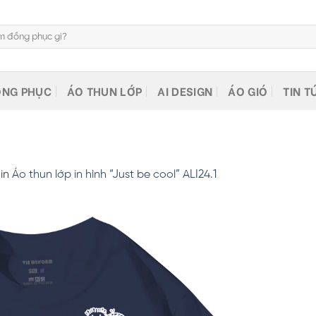
NG PHỤC
ÁO THUN LỚP
AI DESIGN
ÁO GIÓ
TIN T
in
Áo thun lớp in hình “Just be cool” ALI24.1