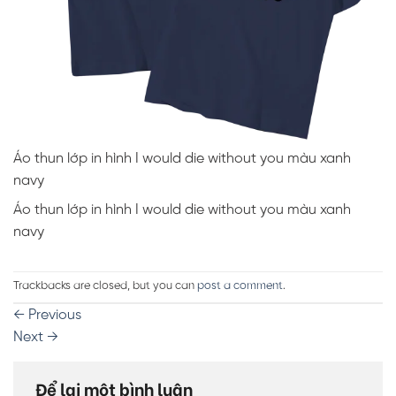
Áo thun lớp in hình I would die without you màu xanh
navy
Áo thun lớp in hình I would die without you màu xanh
navy
Trackbacks are closed, but you can
post a comment
.
←
Previous
Next
→
Để lại một bình luận