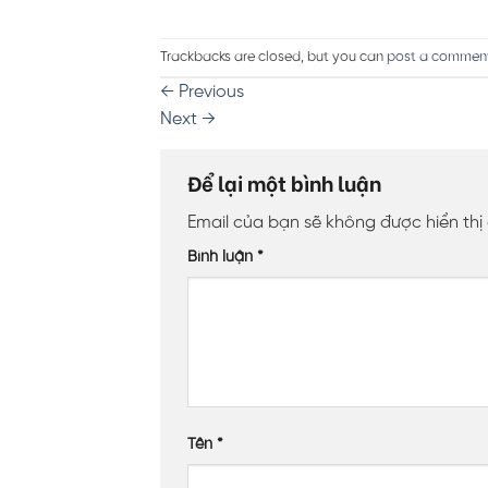
Trackbacks are closed, but you can
post a commen
←
Previous
Next
→
Để lại một bình luận
Email của bạn sẽ không được hiển thị
Bình luận
*
Tên
*