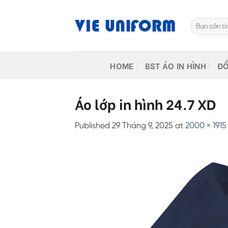
Skip
to
Tìm
content
kiếm:
HOME
BST ÁO IN HÌNH
ĐỒ
Áo lớp in hình 24.7 XD
Published
29 Tháng 9, 2025
at
2000 × 1915