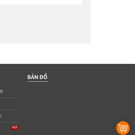
BẢN ĐỒ
26
c