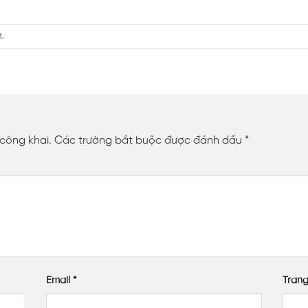
t
.
 công khai.
Các trường bắt buộc được đánh dấu
*
Email
*
Tran