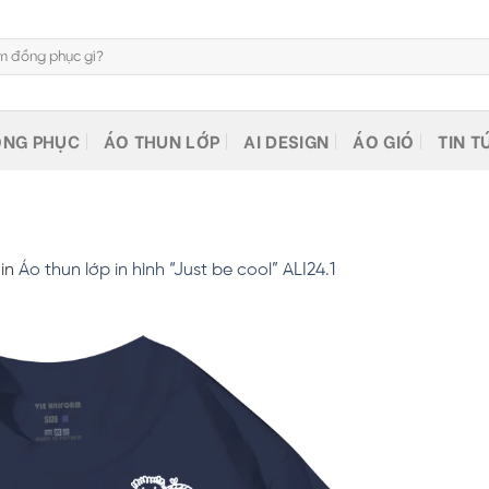
NG PHỤC
ÁO THUN LỚP
AI DESIGN
ÁO GIÓ
TIN T
in
Áo thun lớp in hình “Just be cool” ALI24.1