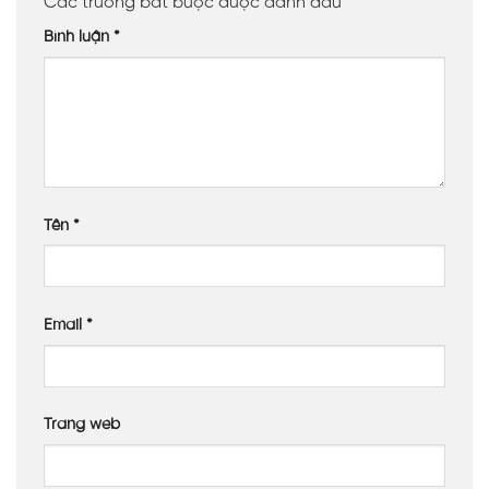
Các trường bắt buộc được đánh dấu
*
Bình luận
*
Tên
*
Email
*
Trang web