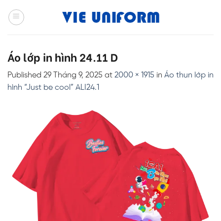
Skip
to
content
Áo lớp in hình 24.11 D
Published
29 Tháng 9, 2025
at
2000 × 1915
in
Áo thun lớp in
hình “Just be cool” ALI24.1