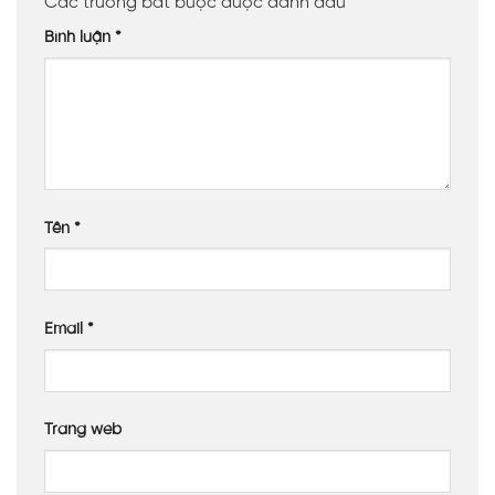
Các trường bắt buộc được đánh dấu
*
Bình luận
*
Tên
*
Email
*
Trang web