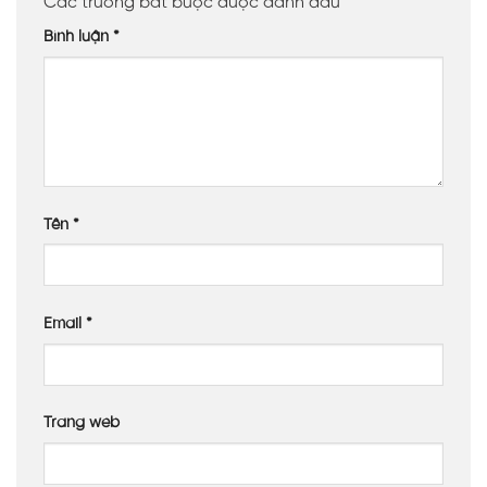
Các trường bắt buộc được đánh dấu
*
Bình luận
*
Tên
*
Email
*
Trang web