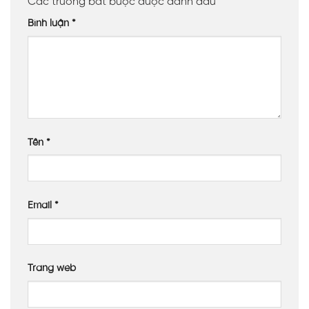
Các trường bắt buộc được đánh dấu
*
Bình luận
*
Tên
*
Email
*
Trang web