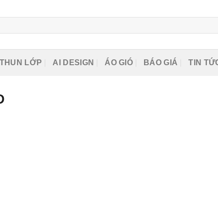
O THUN LỚP
AI DESIGN
ÁO GIÓ
BÁO GIÁ
TIN TỨC
Áo thun lớp in hình “Just be cool” ALI24.1