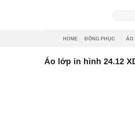
Skip
to
Tìm
content
kiếm:
HOME
ĐỒNG PHỤC
Á
Áo lớp in hình 24.12 XD
Published
29 Tháng 9, 2025
at
2000 × 1915
in