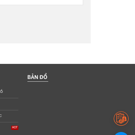
BẢN ĐỒ
26
c