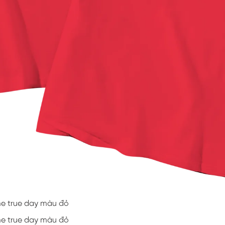
me true day màu đỏ
me true day màu đỏ