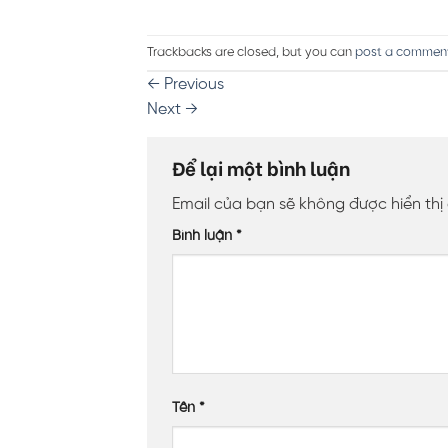
Trackbacks are closed, but you can
post a commen
←
Previous
Next
→
Để lại một bình luận
Email của bạn sẽ không được hiển thị
Bình luận
*
Tên
*