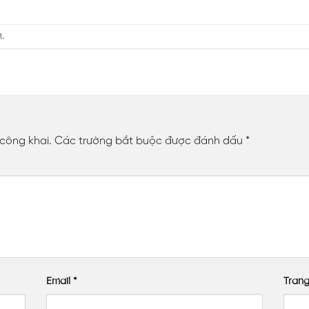
t
.
 công khai.
Các trường bắt buộc được đánh dấu
*
Email
*
Tran