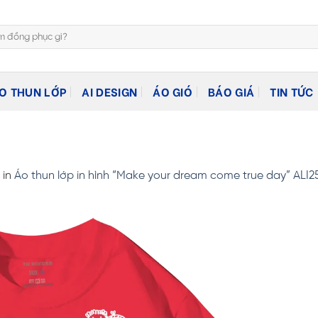
O THUN LỚP
AI DESIGN
ÁO GIÓ
BÁO GIÁ
TIN TỨC
in
Áo thun lớp in hình “Make your dream come true day” ALI25