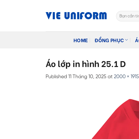
Skip
to
Tìm
content
kiếm:
HOME
ĐỒNG PHỤC
Á
Áo lớp in hình 25.1 D
Published
11 Tháng 10, 2025
at
2000 × 1915