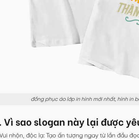
đồng phục áo lớp in hình mới nhất, hình in
. Vì sao slogan này lại được yê
Vui nhộn, độc lạ: Tạo ấn tượng ngay từ lần đầu đọc