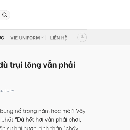
ỨC
VIE UNIFORM
LIÊN HỆ
dù trụi lông vẫn phải
 UNIFORM
 bùng nổ trong năm học mới? Vậy
c chất
“Dù hết hơi vẫn phải chơi,
n sự hài hước, tinh thần “cháy