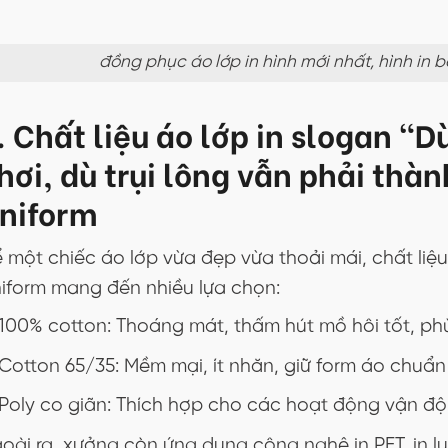
đồng phục áo lớp in hình mới nhất, hình in
. Chất liệu áo lớp in slogan “D
hơi, dù trụi lông vẫn phải thàn
niform
 một chiếc áo lớp vừa đẹp vừa thoải mái, chất liệu 
iform mang đến nhiều lựa chọn:
100% cotton: Thoáng mát, thấm hút mồ hôi tốt, ph
Cotton 65/35: Mềm mại, ít nhăn, giữ form áo chuẩn
Poly co giãn: Thích hợp cho các hoạt động vận độ
oài ra, xưởng còn ứng dụng công nghệ in PET, in l