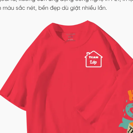
n màu sắc nét, bền đẹp dù giặt nhiều lần.