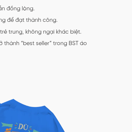
vẫn đồng lòng.
ng để đạt thành công.
rẻ trung, không ngại khác biệt.
ở thành “best seller” trong BST áo