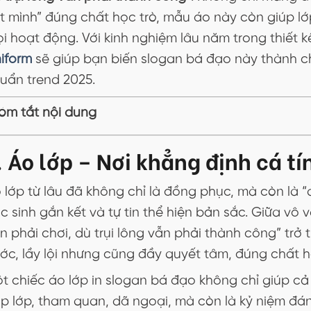
t mình” đúng chất học trò, mẫu áo này còn giúp lớ
i hoạt động. Với kinh nghiệm lâu năm trong thiết 
iform
sẽ giúp bạn biến slogan bá đạo này thành chi
uẩn trend 2025.
óm tắt nội dung
. Áo lớp – Nơi khẳng định cá tí
 lớp từ lâu đã không chỉ là đồng phục, mà còn là “
c sinh gắn kết và tự tin thể hiện bản sắc. Giữa vô 
n phải chơi, dù trụi lông vẫn phải thành công” trở 
ớc, lầy lội nhưng cũng đầy quyết tâm, đúng chất h
t chiếc áo lớp in slogan bá đạo không chỉ giúp cả
p lớp, tham quan, dã ngoại, mà còn là kỷ niệm đáng