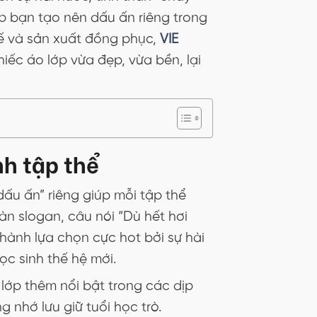
p bạn tạo nên dấu ấn riêng trong
kế và sản xuất đồng phục,
VIE
ếc áo lớp vừa đẹp, vừa bền, lại
nh tập thể
dấu ấn” riêng giúp mỗi tập thể
vàn slogan, câu nói “Dù hết hơi
thành lựa chọn cực hot bởi sự hài
ọc sinh thế hệ mới.
 lớp thêm nổi bật trong các dịp
 nhớ lưu giữ tuổi học trò.