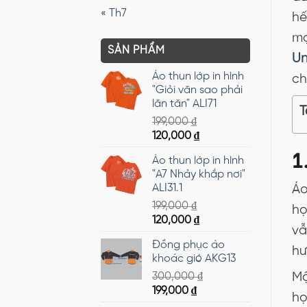
« Th7
hế
mọ
SẢN PHẨM
Un
Áo thun lớp in hình
ch
"Giỏi văn sao phải
lăn tăn" ALI71
T
199,000
₫
Giá
Giá
120,000
₫
1
gốc
hiện
Áo thun lớp in hình
là:
tại
"A7 Nhảy khắp nơi"
199,000 ₫.
là:
ALI31.1
Áo
120,000 ₫.
199,000
₫
họ
Giá
Giá
120,000
₫
vẫ
gốc
hiện
Đồng phục áo
là:
tại
hư
khoác gió AKG13
199,000 ₫.
là:
300,000
₫
Mộ
120,000 ₫.
Giá
Giá
199,000
₫
họ
gốc
hiện