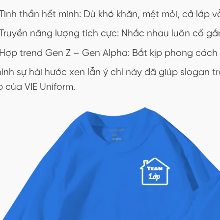
Tinh thần hết mình: Dù khó khăn, mệt mỏi, cả lớp 
Truyền năng lượng tích cực: Nhắc nhau luôn cố gắ
Hợp trend Gen Z – Gen Alpha: Bắt kịp phong cách t
ính sự hài hước xen lẫn ý chí này đã giúp slogan tr
p của VIE Uniform.