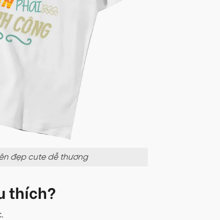
 bên đẹp cute dễ thương
u thích?
.