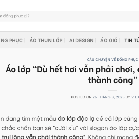
NG PHỤC
ÁO THUN LỚP
AI DESIGN
ÁO GIÓ
TIN T
CÂU CHUYỆN VỀ ĐỒNG PHỤC
Áo lớp “Dù hết hơi vẫn phải chơi, 
thành công”
POSTED ON
26 THÁNG 8, 2025
BY
VIE
n đang tìm một mẫu
áo lớp độc lạ
để cả lớp cùng
ì chắc chắn bạn sẽ “cười xỉu” với slogan áo lớp cự
 trụi lông vẫn phải thành công”
. Không chỉ mang đế