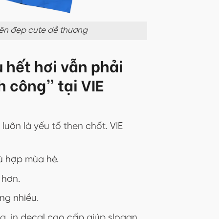
 bên đẹp cute dễ thương
ù hết hơi vẫn phải
h công” tại VIE
luôn là yếu tố then chốt. VIE
ù hợp mùa hè.
 hơn.
ng nhiều.
ụa, in decal cao cấp giúp slogan