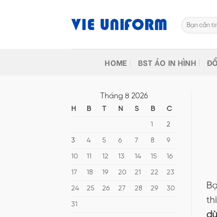
Skip
to
Tìm
content
kiếm:
HOME
BST ÁO IN HÌNH
ĐỒ
Tháng 8 2026
H
B
T
N
S
B
C
1
2
3
4
5
6
7
8
9
10
11
12
13
14
15
16
17
18
19
20
21
22
23
Bạ
24
25
26
27
28
29
30
th
31
dù