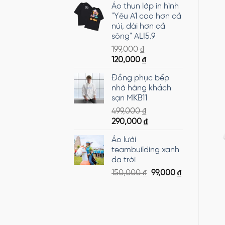
Áo thun lớp in hình
là:
tại
"Yêu A1 cao hơn cả
300,000 ₫.
là:
núi, dài hơn cả
199,000 ₫.
sông" ALI5.9
199,000
₫
Giá
Giá
120,000
₫
gốc
hiện
Đồng phục bếp
là:
tại
nhà hàng khách
199,000 ₫.
là:
sạn MKB11
120,000 ₫.
499,000
₫
Giá
Giá
290,000
₫
gốc
hiện
Áo lưới
là:
tại
teambuilding xanh
499,000 ₫.
là:
da trời
290,000 ₫.
Giá
Giá
150,000
₫
99,000
₫
gốc
hiện
là:
tại
150,000 ₫.
là:
99,000 ₫.