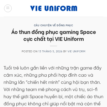
Skip
to
content
CÂU CHUYỆN VỀ ĐỒNG PHỤC
Áo thun đồng phục gaming Space
cực chất tại VIE Uniform
POSTED ON
13 THÁNG 5, 2026
BY
VIE UNIFORM
Tuổi trẻ luôn gắn liền với những trận game đầy
cảm xúc, những pha phối hợp đỉnh cao và
những lần “chiến hết mình” cùng hội bạn thân.
Với những team mê phong cách vũ trụ, sci-fi
hay thế giới Space huyền bí, một chiếc áo thun
đồng phục không chỉ giúp nổi bật mà còn thể