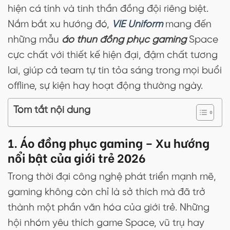
hiện cá tính và tinh thần đồng đội riêng biệt.
Nắm bắt xu hướng đó,
VIE Uniform
mang đến
những mẫu
áo thun đồng phục gaming
Space
cực chất với thiết kế hiện đại, đậm chất tương
lai, giúp cả team tự tin tỏa sáng trong mọi buổi
offline, sự kiện hay hoạt động thường ngày.
Tóm tắt nội dung
1. Áo đồng phục gaming – Xu hướng
nổi bật của giới trẻ 2026
Trong thời đại công nghệ phát triển mạnh mẽ,
gaming không còn chỉ là sở thích mà đã trở
thành một phần văn hóa của giới trẻ. Những
hội nhóm yêu thích game Space, vũ trụ hay