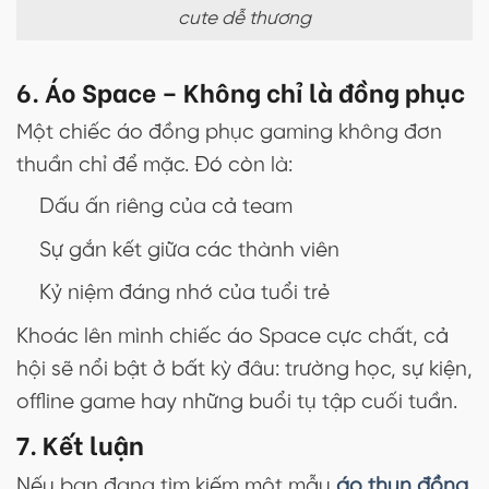
cute dễ thương
6. Áo Space – Không chỉ là đồng phục
Một chiếc áo đồng phục gaming không đơn
thuần chỉ để mặc. Đó còn là:
Dấu ấn riêng của cả team
Sự gắn kết giữa các thành viên
Kỷ niệm đáng nhớ của tuổi trẻ
Khoác lên mình chiếc áo Space cực chất, cả
hội sẽ nổi bật ở bất kỳ đâu: trường học, sự kiện,
offline game hay những buổi tụ tập cuối tuần.
7. Kết luận
Nếu bạn đang tìm kiếm một mẫu
áo thun đồng