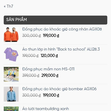
« Th7
SẢN PHẨM
Đồng phục áo khoác gió công nhân AGX08
Giá
Giá
300,000
₫
199,000
₫
gốc
hiện
là:
tại
Áo thun lớp in hình "Back to school" ALI28.3
300,000 ₫.
là:
Giá
Giá
199,000
₫
120,000
₫
199,000 ₫.
gốc
hiện
là:
tại
Đồng phục mầm non MS-011
199,000 ₫.
là:
Giá
Giá
399,000
₫
299,000
₫
120,000 ₫.
gốc
hiện
là:
tại
Đồng phục áo khoác gió bomber AGX06
399,000 ₫.
là:
Giá
Giá
300,000
₫
199,000
₫
299,000 ₫.
gốc
hiện
là:
tại
Áo lưới teambuilding xanh
300,000 ₫.
là: