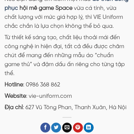
phục
hội mê game Space
vừa cá tính, vừa
chất lượng với mức giá hợp lý, thì VIE Uniform
chắc chắn là lựa chọn không thể bỏ qua.
Từ thiết kế sáng tạo, chất liệu thoải mái đến
công nghệ in hiện đại, tất cả đều được chăm
chút để mang đến những mẫu áo “chuẩn
game thủ” và đậm dấu ấn riêng cho từng tập
thể.
Hotline
: 0986 368 862
Website
: vie-uniform.com
Địa chỉ
: 627 Vũ Tông Phan, Thanh Xuân, Hà Nội