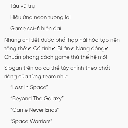
Tàu vũ trụ
Hiệu ứng neon tương lai
Game sci-fi hiện đại
Những chi tiết được phối hợp hài hòa tạo nên
tổng thể:
✔ Cá tính
✔ Bí ẩn
✔ Năng động
✔
Chuẩn phong cách game thủ thế hệ mới
Slogan trên áo có thể tùy chỉnh theo chất
riêng của từng team như:
“Lost In Space”
“Beyond The Galaxy”
“Game Never Ends”
“Space Warriors”