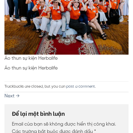
Áo thun sự kiện Herbalife
Áo thun sự kiện Herbalife
Trackbacks are closed, but you can
post a comment
.
Next
→
Để lại một bình luận
Email của bạn sẽ không được hiển thị công khai.
Các trường bắt buộc được đánh dấu
*