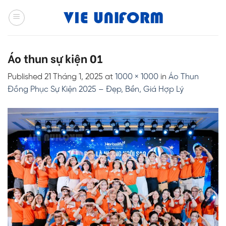
Skip
to
content
Áo thun sự kiện 01
Published
21 Tháng 1, 2025
at
1000 × 1000
in
Áo Thun
Đồng Phục Sự Kiện 2025 – Đẹp, Bền, Giá Hợp Lý