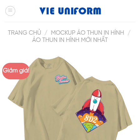
Skip
to
content
TRANG CHỦ
/
MOCKUP ÁO THUN IN HÌNH
/
ÁO THUN IN HÌNH MỚI NHẤT
Giảm giá!