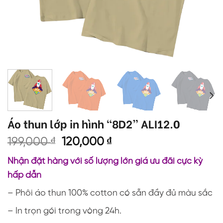
Áo thun lớp in hình “8D2” ALI12.0
Giá
Giá
199,000
₫
120,000
₫
gốc
hiện
Nhận đặt hàng với số lượng lớn giá ưu đãi cực kỳ
là:
tại
hấp dẫn
199,000 ₫.
là:
120,000 ₫.
– Phôi áo thun 100% cotton có sẵn đầy đủ màu sắc
– In trọn gói trong vòng 24h.