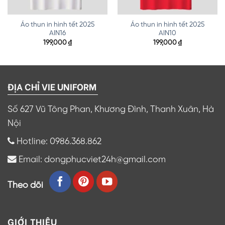
Áo thun in hình tết 2025
Áo thun in hình tết 2025
AIN16
AIN10
199,000
₫
199,000
₫
ĐỊA CHỈ VIE UNIFORM
Số 627 Vũ Tông Phan, Khương Đình, Thanh Xuân, Hà
Nội
Hotline: 0986.368.862
Email: dongphucviet24h@gmail.com
Theo dõi
GIỚI THIỆU