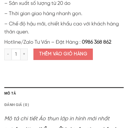
– Sản xuất số lượng từ 20 áo
– Thời gian giao hàng nhanh gọn.
– Chế độ hậu mãi, chiết khấu cao với khách hàng
thân quen.
Hotline/Zalo Tư Vấn – Đặt Hàng :
0986 368 862
Áo thun lớp in hình "8D2" ALI12.0 số lượng
THÊM VÀO GIỎ HÀNG
MÔ TẢ
ĐÁNH GIÁ (0)
Mô tả chi tiết Áo thun lớp in hình mới nhất