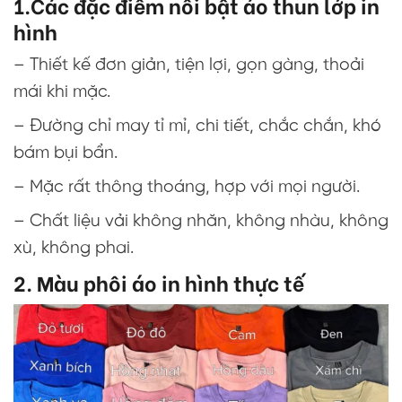
1.Các đặc điểm nổi bật áo thun lớp in
hình
– Thiết kế đơn giản, tiện lợi, gọn gàng, thoải
mái khi mặc.
– Đường chỉ may tỉ mỉ, chi tiết, chắc chắn, khó
bám bụi bẩn.
– Mặc rất thông thoáng, hợp với mọi người.
– Chất liệu vải không nhăn, không nhàu, không
xù, không phai.
2. Màu phôi áo in hình thực tế