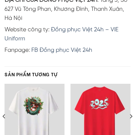
ĐỊA CHỈ CỦA ĐỒNG PHỤC VIỆT 24H
: Tầng 3, Số
627 Vũ Tông Phan, Khương Đình, Thanh Xuân,
Hà Nội
Website công ty:
Đồng phục Việt 24h – VIE
Uniform
Fanpage:
FB Đồng phục Việt 24h
SẢN PHẨM TƯƠNG TỰ