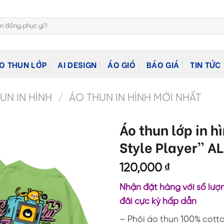
O THUN LỚP
AI DESIGN
ÁO GIÓ
BÁO GIÁ
TIN TỨC
N IN HÌNH
/
ÁO THUN IN HÌNH MỚI NHẤT
Áo thun lớp in h
Style Player” AL
120,000
₫
Nhận đặt hàng với số lượn
đãi cực kỳ hấp dẫn
– Phôi áo thun 100% cott