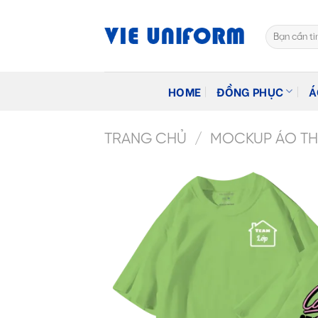
Skip
to
Tìm
content
kiếm:
HOME
ĐỒNG PHỤC
Á
TRANG CHỦ
/
MOCKUP ÁO THU