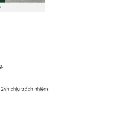
m
)
g.
 24h chịu trách nhiệm