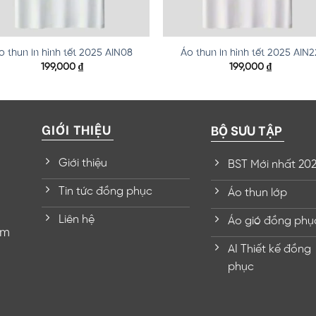
o thun in hình tết 2025 AIN08
Áo thun in hình tết 2025 AIN2
199,000
₫
199,000
₫
GIỚI THIỆU
BỘ SƯU TẬP
Giới thiệu
BST Mới nhất 20
Tin tức đồng phục
Áo thun lớp
Liên hệ
Áo gió đồng phụ
om
AI Thiết kế đồng
phục