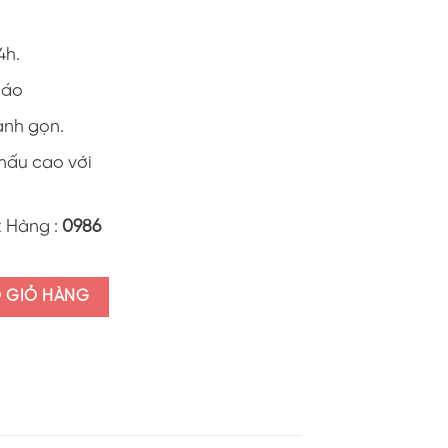
4h.
0 áo
anh gọn.
khấu cao với
t Hàng :
0986
layer" ALI39.4 số lượng
O GIỎ HÀNG