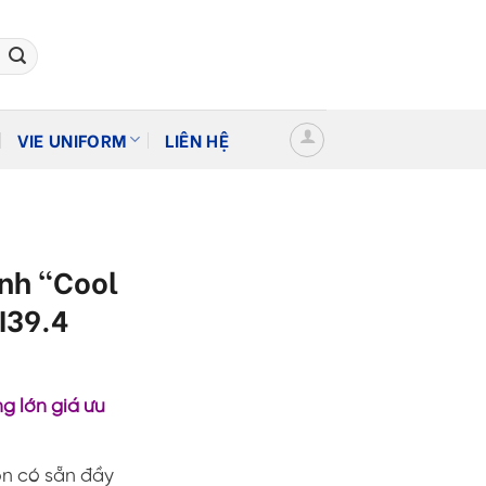
VIE UNIFORM
LIÊN HỆ
ình “Cool
I39.4
g lớn giá ưu
on có sẵn đầy