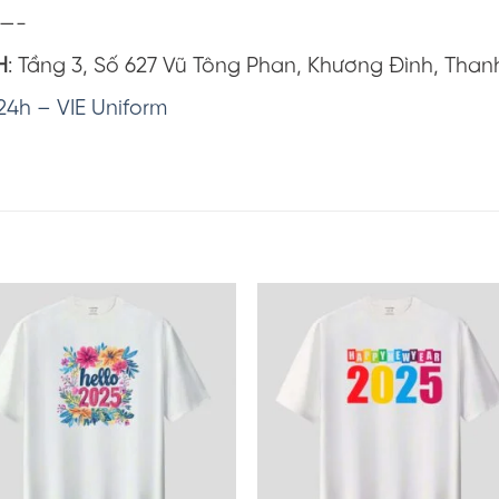
—-
H
: Tầng 3, Số 627 Vũ Tông Phan, Khương Đình, Than
24h – VIE Uniform