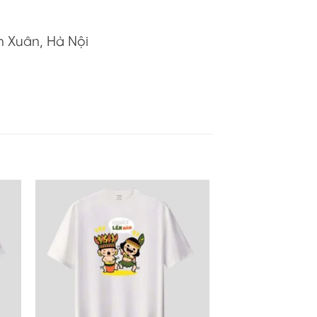
h Xuân, Hà Nội