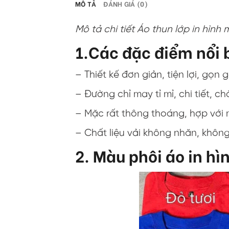
MÔ TẢ
ĐÁNH GIÁ (0)
Mô tả chi tiết Áo thun lớp in hình 
1.Các đặc điểm nổi b
– Thiết kế đơn giản, tiện lợi, gọn 
– Đường chỉ may tỉ mỉ, chi tiết, c
– Mặc rất thông thoáng, hợp với 
– Chất liệu vải không nhăn, khôn
2. Màu phôi áo in hì