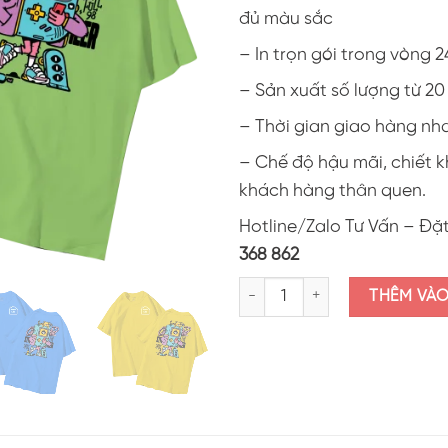
đủ màu sắc
– In trọn gói trong vòng 2
– Sản xuất số lượng từ 2
– Thời gian giao hàng nh
– Chế độ hậu mãi, chiết 
khách hàng thân quen.
Hotline/Zalo Tư Vấn – Đặ
368 862
Áo thun lớp in hình "Cool Style P
THÊM VÀ