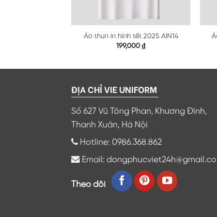
h tết 2025 AIN05
Áo thun in hình tết 2025 AIN14
Á
,000
₫
199,000
₫
ĐỊA CHỈ VIE UNIFORM
Số 627 Vũ Tông Phan, Khương Đình,
Thanh Xuân, Hà Nội
Hotline: 0986.368.862
Email: dongphucviet24h@gmail.c
Theo dõi