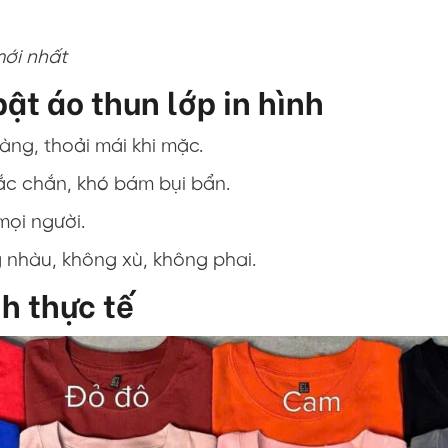
mới nhất
ật áo thun lớp in hình
gàng, thoải mái khi mặc.
hắc chắn, khó bám bụi bẩn.
mọi người.
g nhàu, không xù, không phai.
nh thực tế