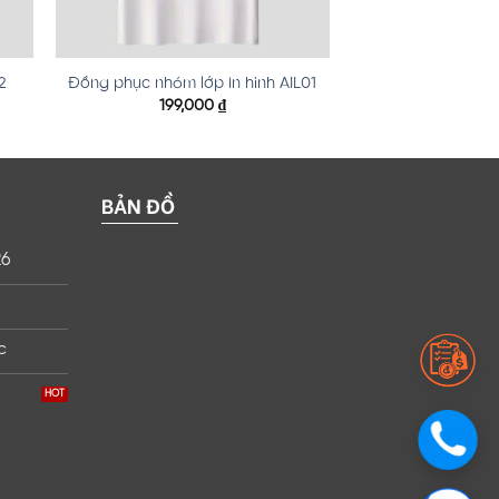
2
Đồng phục nhóm lớp in hình AIL01
199,000
₫
BẢN ĐỒ
26
c