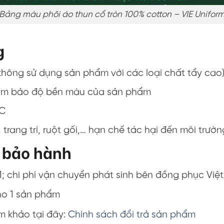
Bảng màu phôi áo thun cổ tròn 100% cotton – VIE Unifor
g
(không sử dụng sản phẩm với các loại chất tẩy cao
ể đảm bảo độ bền màu của sản phẩm
 C
trang trí, ruột gối,… hạn chế tác hại đến môi trườn
, bảo hành
1; chi phí vận chuyển phát sinh bên đồng phục Việt
ho 1 sản phẩm
am khảo tại đây:
Chính sách đổi trả sản phẩm