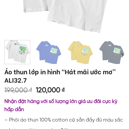
Áo thun lớp in hình “Hát mãi ước mơ”
ALI32.7
Giá
Giá
199,000
₫
120,000
₫
gốc
hiện
Nhận đặt hàng với số lượng lớn giá ưu đãi cực kỳ
là:
tại
hấp dẫn
199,000 ₫.
là:
120,000 ₫.
– Phôi áo thun 100% cotton có sẵn đầy đủ màu sắc