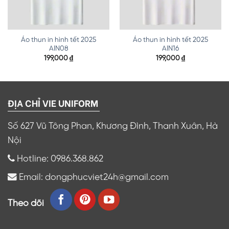
Áo thun in hình tết 2025
Áo thun in hình tết 2025
AIN08
AIN16
199,000
₫
199,000
₫
ĐỊA CHỈ VIE UNIFORM
Số 627 Vũ Tông Phan, Khương Đình, Thanh Xuân, Hà
Nội
Hotline: 0986.368.862
Email: dongphucviet24h@gmail.com
Theo dõi