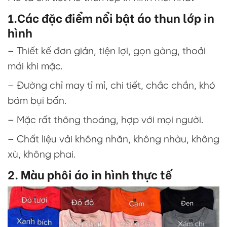
1.Các đặc điểm nổi bật áo thun lớp in
hình
– Thiết kế đơn giản, tiện lợi, gọn gàng, thoải
mái khi mặc.
– Đường chỉ may tỉ mỉ, chi tiết, chắc chắn, khó
bám bụi bẩn.
– Mặc rất thông thoáng, hợp với mọi người.
– Chất liệu vải không nhăn, không nhàu, không
xù, không phai.
2. Màu phôi áo in hình thực tế