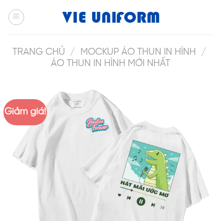
Skip
to
content
TRANG CHỦ
/
MOCKUP ÁO THUN IN HÌNH
/
ÁO THUN IN HÌNH MỚI NHẤT
Giảm giá!