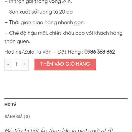
– In trọn gói trong vòng 24h.
– Sản xuất số lượng từ 20 áo
– Thời gian giao hàng nhanh gọn.
– Chế độ hậu mãi, chiết khấu cao với khách hàng
thân quen.
Hotline/Zalo Tư Vấn – Đặt Hàng :
0986 368 862
Áo thun lớp in hình "Hát mãi ước mơ" ALI32.7 số lượng
THÊM VÀO GIỎ HÀNG
MÔ TẢ
ĐÁNH GIÁ (0)
Mô tả chi tiết Áo thun lớp in hình mới nhất