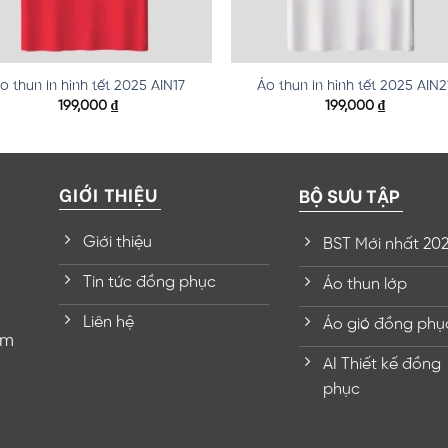
o thun in hình tết 2025 AIN17
Áo thun in hình tết 2025 AIN2
199,000
₫
199,000
₫
GIỚI THIỆU
BỘ SƯU TẬP
Giới thiệu
BST Mới nhất 20
Tin tức đồng phục
Áo thun lớp
Liên hệ
Áo gió đồng phụ
om
AI Thiết kế đồng
phục