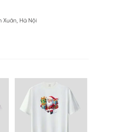
h Xuân, Hà Nội