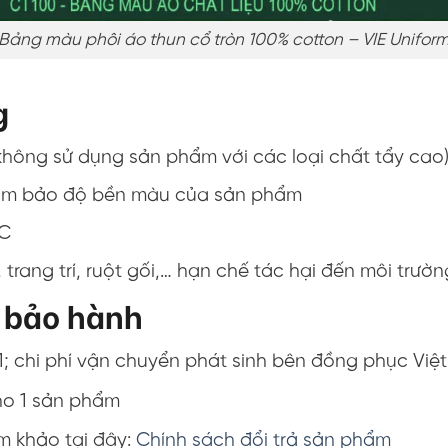
Bảng màu phôi áo thun cổ tròn 100% cotton – VIE Unifor
g
(không sử dụng sản phẩm với các loại chất tẩy cao
ể đảm bảo độ bền màu của sản phẩm
 C
trang trí, ruột gối,… hạn chế tác hại đến môi trườn
, bảo hành
1; chi phí vận chuyển phát sinh bên đồng phục Việt
ho 1 sản phẩm
am khảo tại đây:
Chính sách đổi trả sản phẩm