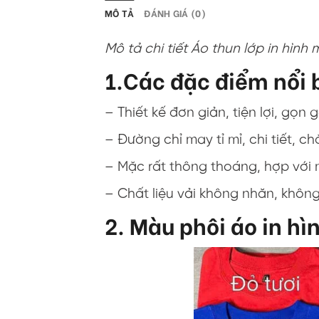
MÔ TẢ
ĐÁNH GIÁ (0)
Mô tả chi tiết Áo thun lớp in hình 
1.Các đặc điểm nổi b
– Thiết kế đơn giản, tiện lợi, gọn 
– Đường chỉ may tỉ mỉ, chi tiết, c
– Mặc rất thông thoáng, hợp với 
– Chất liệu vải không nhăn, khôn
2. Màu phôi áo in hì