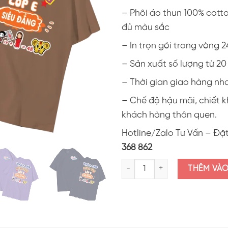
– Phôi áo thun 100% cott
đủ màu sắc
– In trọn gói trong vòng 2
– Sản xuất số lượng từ 2
– Thời gian giao hàng nh
– Chế độ hậu mãi, chiết 
khách hàng thân quen.
Hotline/Zalo Tư Vấn – Đặ
368 862
Áo thun lớp in hình "Nghịch ngợ
THÊM VÀ