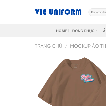
Skip
to
Tìm
content
kiếm:
HOME
ĐỒNG PHỤC
Á
TRANG CHỦ
/
MOCKUP ÁO THU