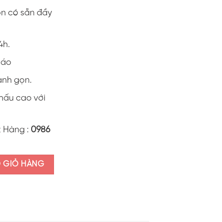
on có sẵn đầy
4h.
0 áo
anh gọn.
khấu cao với
t Hàng :
0986
m đáng yêu lớp E siêu đẳng" ALI40.4 số lượng
O GIỎ HÀNG