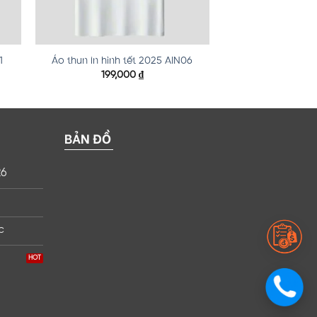
1
Áo thun in hình tết 2025 AIN06
199,000
₫
BẢN ĐỒ
26
c