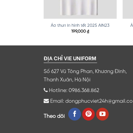
h tết 2025 AIN16
Áo thun in hình tết 2025 AIN23
Á
,000
₫
199,000
₫
ĐỊA CHỈ VIE UNIFORM
Số 627 Vũ Tông Phan, Khương Đình,
Thanh Xuân, Hà Nội
Hotline: 0986.368.862
Email: dongphucviet24h@gmail.c
Theo dõi