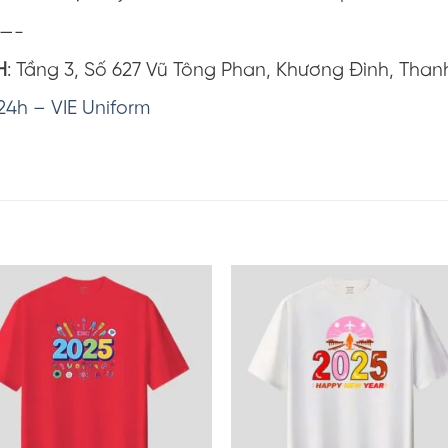
—-
H
: Tầng 3, Số 627 Vũ Tông Phan, Khương Đình, Than
24h – VIE Uniform