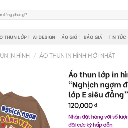
O THUN LỚP
AI DESIGN
ÁO GIÓ
BÁO GIÁ
TIN TỨC
N IN HÌNH
/
ÁO THUN IN HÌNH MỚI NHẤT
Áo thun lớp in h
“Nghịch ngợm đ
lớp E siêu đẳng
120,000
₫
Nhận đặt hàng với số lượn
đãi cực kỳ hấp dẫn