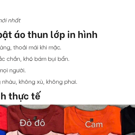
mới nhất
ật áo thun lớp in hình
gàng, thoải mái khi mặc.
hắc chắn, khó bám bụi bẩn.
mọi người.
g nhàu, không xù, không phai.
nh thực tế