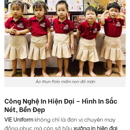
Áo thun Polo mầm non đỏ mận
Công Nghệ In Hiện Đại – Hình In Sắc
Nét, Bền Đẹp
VIE Uniform
không chỉ là đơn vị chuyên may
đồng phục mà còn sở hữu
xưởng in hiện đại
,