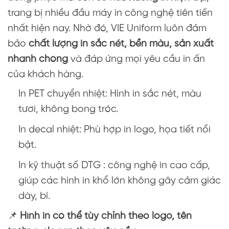
trang bị nhiều đầu máy in công nghệ tiên tiến
nhất hiện nay. Nhờ đó, VIE Uniform luôn đảm
bảo
chất lượng in sắc nét, bền màu, sản xuất
nhanh chóng
và đáp ứng mọi yêu cầu in ấn
của khách hàng.
In PET chuyển nhiệt: Hình in sắc nét, màu
tươi, không bong tróc.
In decal nhiệt: Phù hợp in logo, họa tiết nổi
bật.
In kỹ thuật số DTG : công nghệ in cao cấp,
giúp các hình in khổ lớn không gây cảm giác
dày, bí.
📌
Hình in có thể tùy chỉnh theo logo, tên