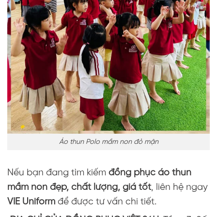
Áo thun Polo mầm non đỏ mận
Nếu bạn đang tìm kiếm
đồng phục áo thun
mầm non đẹp, chất lượng, giá tốt
, liên hệ ngay
VIE Uniform
để được tư vấn chi tiết.