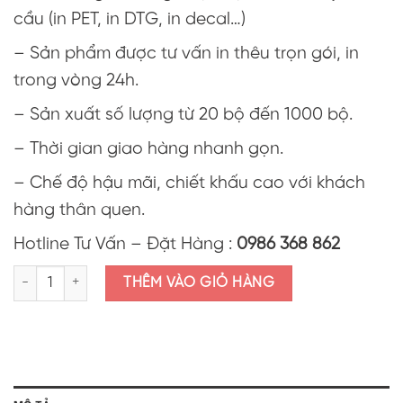
cầu (in PET, in DTG, in decal…)
– Sản phẩm được tư vấn in thêu trọn gói, in
trong vòng 24h.
– Sản xuất số lượng từ 20 bộ đến 1000 bộ.
– Thời gian giao hàng nhanh gọn.
– Chế độ hậu mãi, chiết khấu cao với khách
hàng thân quen.
Hotline Tư Vấn – Đặt Hàng :
0986 368 862
Áo thun polo mầm non đỏ số lượng
THÊM VÀO GIỎ HÀNG