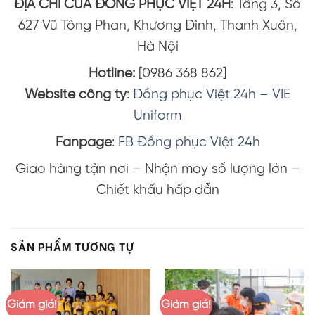
ĐỊA CHỈ CỦA ĐỒNG PHỤC VIỆT 24H
: Tầng 3, Số
627 Vũ Tông Phan, Khương Đình, Thanh Xuân,
Hà Nội
Hotline:
[0986 368 862]
Website công ty
:
Đồng phục Việt 24h – VIE
Uniform
Fanpage
:
FB Đồng phục Việt 24h
Giao hàng tận nơi – Nhận may số lượng lớn –
Chiết khấu hấp dẫn
SẢN PHẨM TƯƠNG TỰ
Giảm giá!
Giảm giá!