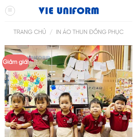
Skip
to
content
TRANG CHỦ
/
IN ÁO THUN ĐỒNG PHỤC
Giảm giá!