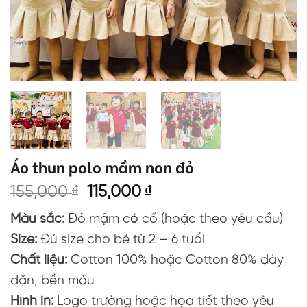
Áo thun polo mầm non đỏ
Giá
Giá
155,000
₫
115,000
₫
gốc
hiện
Màu sắc:
Đỏ mậm có cổ (hoặc theo yêu cầu)
là:
tại
155,000 ₫.
là:
Size:
Đủ size cho bé từ 2 – 6 tuổi
115,000 ₫.
Chất liệu:
Cotton 100% hoặc Cotton 80% dày
dặn, bền màu
Hình in:
Logo trường hoặc họa tiết theo yêu