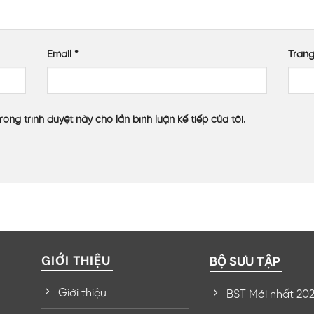
Email
*
Tran
rong trình duyệt này cho lần bình luận kế tiếp của tôi.
GIỚI THIỆU
BỘ SƯU TẬP
Giới thiệu
BST Mới nhất 20