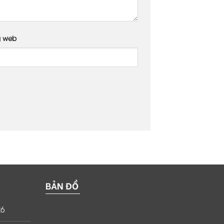
g web
BẢN ĐỒ
26