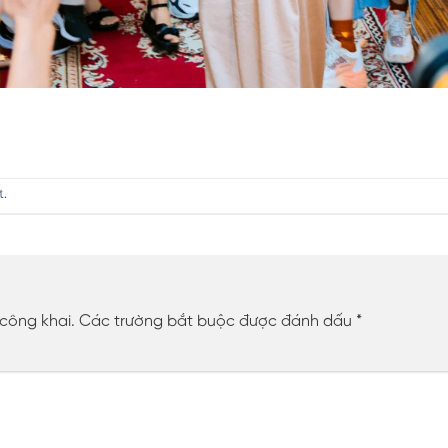
t
.
 công khai.
Các trường bắt buộc được đánh dấu
*