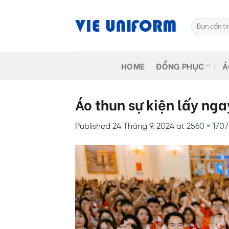
Skip
to
Tìm
content
kiếm:
HOME
ĐỒNG PHỤC
Á
Áo thun sự kiện lấy ng
Published
24 Tháng 9, 2024
at
2560 × 1707