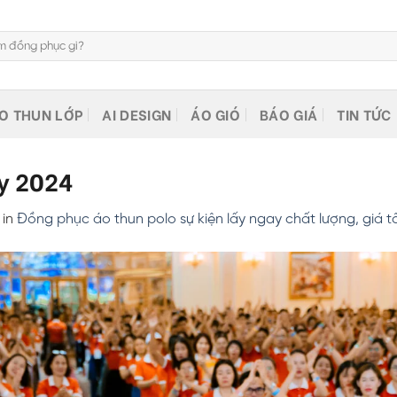
O THUN LỚP
AI DESIGN
ÁO GIÓ
BÁO GIÁ
TIN TỨC
ay 2024
in
Đồng phục áo thun polo sự kiện lấy ngay chất lượng, giá t