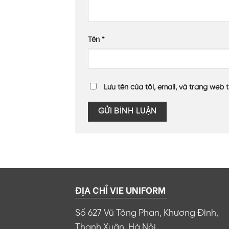
Tên
*
Lưu tên của tôi, email, và trang web t
ĐỊA CHỈ VIE UNIFORM
Số 627 Vũ Tông Phan, Khương Đình,
Thanh Xuân, Hà Nội