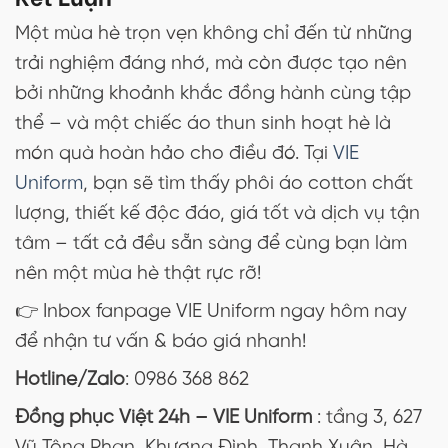
Một mùa hè trọn vẹn không chỉ đến từ những
trải nghiệm đáng nhớ, mà còn được tạo nên
bởi những khoảnh khắc đồng hành cùng tập
thể – và một chiếc áo thun sinh hoạt hè là
món quà hoàn hảo cho điều đó. Tại
VIE
Uniform
, bạn sẽ tìm thấy phôi áo cotton chất
lượng, thiết kế độc đáo, giá tốt và dịch vụ tận
tâm – tất cả đều sẵn sàng để cùng bạn làm
nên một mùa hè thật rực rỡ!
👉 Inbox fanpage VIE Uniform ngay hôm nay
để nhận tư vấn & báo giá nhanh!
Hotline/Zalo
: 0986 368 862
Đồng phục Việt 24h – VIE Uniform
: tầng 3, 627