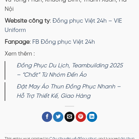
Vũ Tông Phan, Khương Đình, Thanh Xuân, Hà
Nội
Website công ty
:
Đồng phục Việt 24h – VIE
Uniform
Fanpage
:
FB Đồng phục Việt 24h
Xem thêm :
Đồng Phục Du Lịch, Teambuilding 2025
– “Chất” Từ Nhóm Đến Áo
Đặt May Áo Thun Đồng Phục Nhanh –
Hỗ Trợ Thiết Kế, Giao Hàng
This entry was posted in
Câu chuyện về đồng phục
and tagged
áo thun