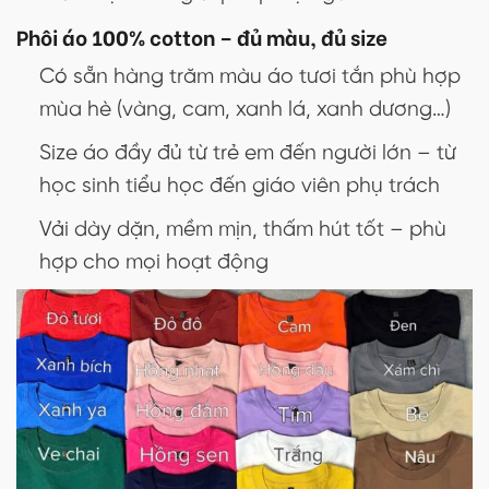
Phôi áo 100% cotton – đủ màu, đủ size
Có sẵn hàng trăm màu áo tươi tắn phù hợp
mùa hè (vàng, cam, xanh lá, xanh dương…)
Size áo đầy đủ từ trẻ em đến người lớn – từ
học sinh tiểu học đến giáo viên phụ trách
Vải dày dặn, mềm mịn, thấm hút tốt – phù
hợp cho mọi hoạt động