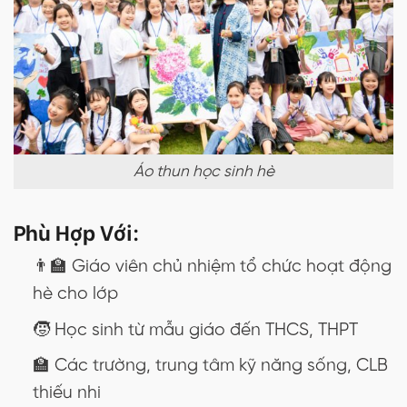
Áo thun học sinh hè
Phù Hợp Với:
👨‍🏫 Giáo viên chủ nhiệm tổ chức hoạt động
hè cho lớp
🧒 Học sinh từ mẫu giáo đến THCS, THPT
🏫 Các trường, trung tâm kỹ năng sống, CLB
thiếu nhi