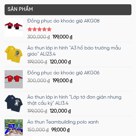
SẢN PHẨM
Đồng phục áo khoác gió AKG08
Được xếp
Giá
Giá
300,000
₫
199,000
₫
hạng
5.00
gốc
hiện
5 sao
Áo thun lớp in hình "A3 hổ báo trường mẫu
là:
tại
giáo" ALI23.4
300,000 ₫.
là:
Giá
Giá
199,000
₫
120,000
₫
199,000 ₫.
gốc
hiện
Đồng phục áo khoác gió AKG06
là:
tại
Giá
Giá
300,000
₫
199,000 ₫.
199,000
₫
là:
gốc
hiện
120,000 ₫.
là:
tại
Áo thun lớp in hình "Lớp tớ đơn giản nhưng
300,000 ₫.
là:
thật cầu kỳ" ALI3.4
199,000 ₫.
Giá
Giá
199,000
₫
120,000
₫
gốc
hiện
Áo thun Teambuilding polo xanh
là:
tại
Giá
Giá
150,000
₫
199,000 ₫.
99,000
₫
là: