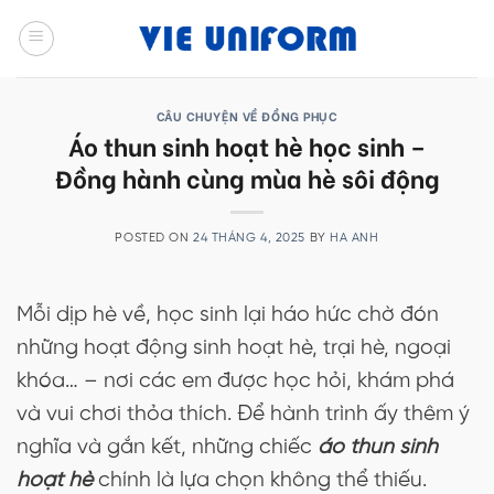
Skip
to
content
CÂU CHUYỆN VỀ ĐỒNG PHỤC
Áo thun sinh hoạt hè học sinh –
Đồng hành cùng mùa hè sôi động
POSTED ON
24 THÁNG 4, 2025
BY
HA ANH
Mỗi dịp hè về, học sinh lại háo hức chờ đón
những hoạt động sinh hoạt hè, trại hè, ngoại
khóa… – nơi các em được học hỏi, khám phá
và vui chơi thỏa thích. Để hành trình ấy thêm ý
nghĩa và gắn kết, những chiếc
áo thun sinh
hoạt hè
chính là lựa chọn không thể thiếu.