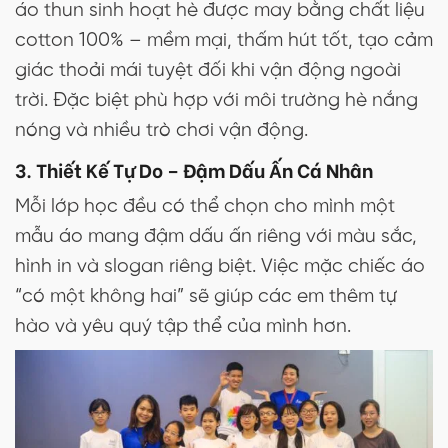
áo thun sinh hoạt hè được may bằng chất liệu
cotton 100% – mềm mại, thấm hút tốt, tạo cảm
giác thoải mái tuyệt đối khi vận động ngoài
trời. Đặc biệt phù hợp với môi trường hè nắng
nóng và nhiều trò chơi vận động.
3. Thiết Kế Tự Do – Đậm Dấu Ấn Cá Nhân
Mỗi lớp học đều có thể chọn cho mình một
mẫu áo mang đậm dấu ấn riêng với màu sắc,
hình in và slogan riêng biệt. Việc mặc chiếc áo
“có một không hai” sẽ giúp các em thêm tự
hào và yêu quý tập thể của mình hơn.