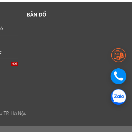
BẢN ĐỒ
26
c
 TP. Hà Nội.