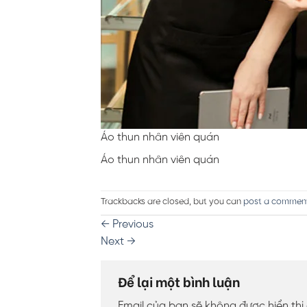
Áo thun nhân viên quán
Áo thun nhân viên quán
Trackbacks are closed, but you can
post a commen
←
Previous
Next
→
Để lại một bình luận
Email của bạn sẽ không được hiển thị