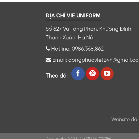
ĐỊA CHỈ VIE UNIFORM
Số 627 Vũ Tông Phan, Khương Đình,
Thanh Xuân, Hà Nội
Hotline: 0986.368.862
Email: dongphucviet24h@gmail.c
Theo dõi
Website đã 