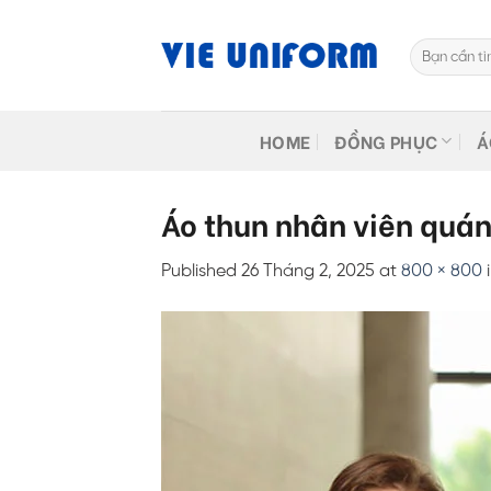
Skip
to
Tìm
content
kiếm:
HOME
ĐỒNG PHỤC
Á
Áo thun nhân viên quá
Published
26 Tháng 2, 2025
at
800 × 800