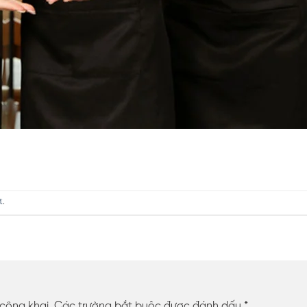
t
.
 công khai.
Các trường bắt buộc được đánh dấu
*