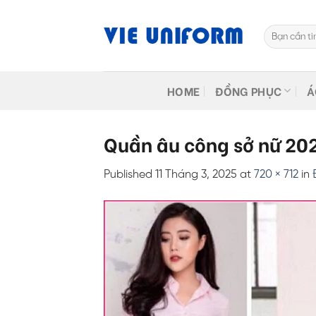
Skip
to
Tìm
content
kiếm:
HOME
ĐỒNG PHỤC
Á
Quần âu công sở nữ 20
Published
11 Tháng 3, 2025
at
720 × 712
in