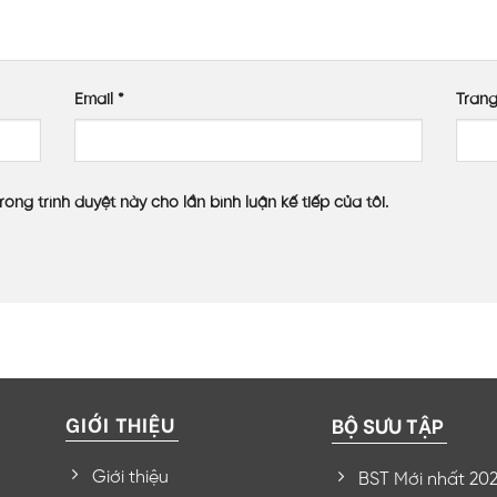
Email
*
Tran
rong trình duyệt này cho lần bình luận kế tiếp của tôi.
GIỚI THIỆU
BỘ SƯU TẬP
Giới thiệu
BST Mới nhất 20