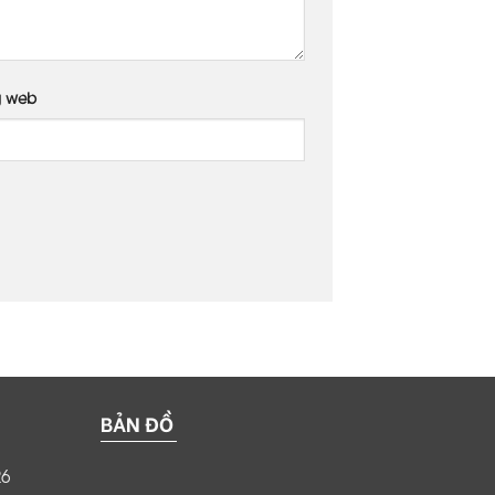
g web
BẢN ĐỒ
26