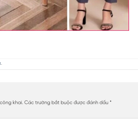
t
.
 công khai.
Các trường bắt buộc được đánh dấu
*