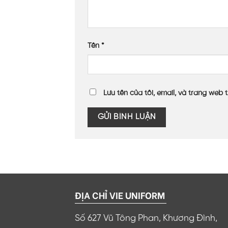
Tên
*
Lưu tên của tôi, email, và trang web t
ĐỊA CHỈ VIE UNIFORM
Số 627 Vũ Tông Phan, Khương Đình,