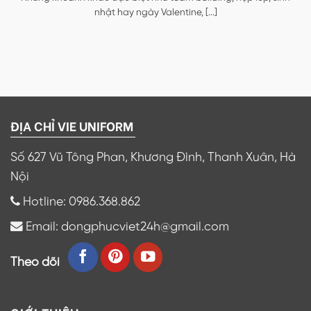
nhật hay ngày Valentine, [...]
ĐỊA CHỈ VIE UNIFORM
Số 627 Vũ Tông Phan, Khương Đình, Thanh Xuân, Hà
Nội
Hotline: 0986.368.862
Email: dongphucviet24h@gmail.com
Theo dõi