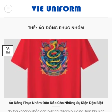
Skip
to
content
THẺ:
ÁO ĐỒNG PHỤC NHÓM
16
Th1
Áo Đồng Phục Nhóm Độc Đáo Cho Những Sự Kiện Đặc Biệt
Những khoảnh khắc đặc biệt như team building, họp lớp, sinh