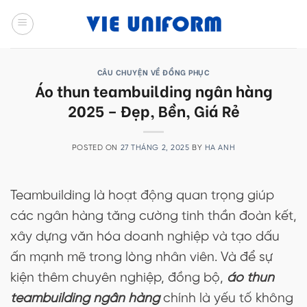
Skip
to
content
CÂU CHUYỆN VỀ ĐỒNG PHỤC
Áo thun teambuilding ngân hàng
2025 – Đẹp, Bền, Giá Rẻ
POSTED ON
27 THÁNG 2, 2025
BY
HA ANH
Teambuilding là hoạt động quan trọng giúp
các ngân hàng tăng cường tinh thần đoàn kết,
xây dựng văn hóa doanh nghiệp và tạo dấu
ấn mạnh mẽ trong lòng nhân viên. Và để sự
kiện thêm chuyên nghiệp, đồng bộ,
áo thun
teambuilding ngân hàng
chính là yếu tố không