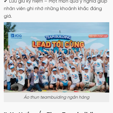
✔ Lưu giữ kỷ niệm – Một món quà ý nghĩa giúp
nhân viên ghi nhớ những khoảnh khắc đáng
giá.
Áo thun teambuiding ngân hàng