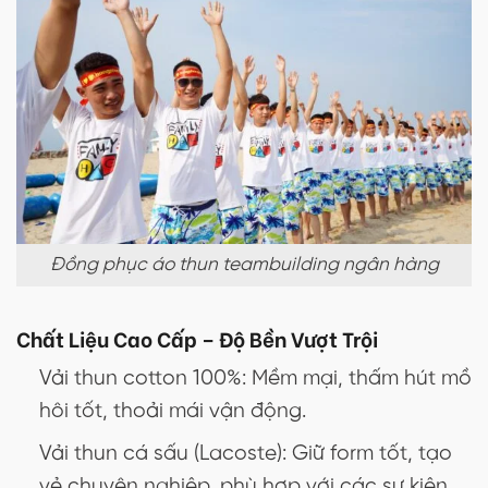
Đồng phục áo thun teambuilding ngân hàng
Chất Liệu Cao Cấp – Độ Bền Vượt Trội
Vải thun cotton 100%: Mềm mại, thấm hút mồ
hôi tốt, thoải mái vận động.
Vải thun cá sấu (Lacoste): Giữ form tốt, tạo
vẻ chuyên nghiệp, phù hợp với các sự kiện