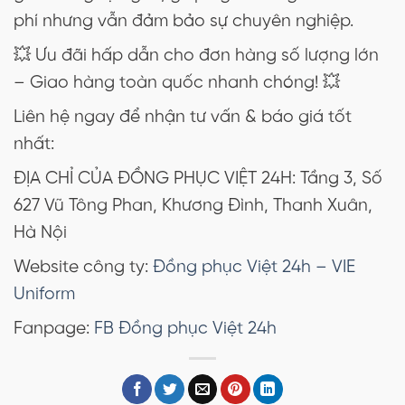
phí nhưng vẫn đảm bảo sự chuyên nghiệp.
💥 Ưu đãi hấp dẫn cho đơn hàng số lượng lớn
– Giao hàng toàn quốc nhanh chóng! 💥
Liên hệ ngay để nhận tư vấn & báo giá tốt
nhất:
ĐỊA CHỈ CỦA ĐỒNG PHỤC VIỆT 24H: Tầng 3, Số
627 Vũ Tông Phan, Khương Đình, Thanh Xuân,
Hà Nội
Website công ty:
Đồng phục Việt 24h – VIE
Uniform
Fanpage:
FB Đồng phục Việt 24h