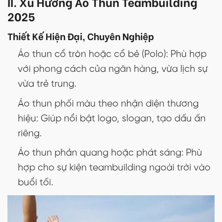
II. Xu Hướng Áo Thun Teambuilding
2025
Thiết Kế Hiện Đại, Chuyên Nghiệp
Áo thun cổ tròn hoặc cổ bẻ (Polo): Phù hợp
với phong cách của ngân hàng, vừa lịch sự
vừa trẻ trung.
Áo thun phối màu theo nhận diện thương
hiệu: Giúp nổi bật logo, slogan, tạo dấu ấn
riêng.
Áo thun phản quang hoặc phát sáng: Phù
hợp cho sự kiện teambuilding ngoài trời vào
buổi tối.