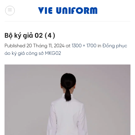
Skip
to
content
Bộ ký giả 02 (4)
Published
20 Tháng 11, 2024
at
1300 × 1700
in
Đồng phục
áo ký giả công sở MKG02