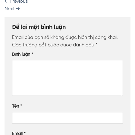
←
Previous
Next
→
Để lại một bình luận
Email của bạn sẽ không được hiển thị công khai.
Các trường bắt buộc được đánh dấu
*
Bình luận
*
Tên
*
Email
*