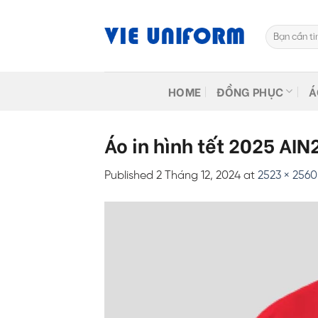
Skip
to
Tìm
content
kiếm:
HOME
ĐỒNG PHỤC
Á
Áo in hình tết 2025 AI
Published
2 Tháng 12, 2024
at
2523 × 2560