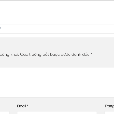
t
.
 công khai.
Các trường bắt buộc được đánh dấu
*
Email
*
Tran