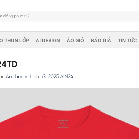
O THUN LỚP
AI DESIGN
ÁO GIÓ
BÁO GIÁ
TIN TỨC
N24TD
in
Áo thun in hình tết 2025 AIN24