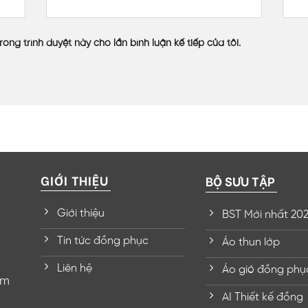
rong trình duyệt này cho lần bình luận kế tiếp của tôi.
GIỚI THIỆU
BỘ SƯU TẬP
Giới thiệu
BST Mới nhất 20
Tin tức đồng phục
Áo thun lớp
Liên hệ
Áo gió đồng phụ
om
AI Thiết kế đồng