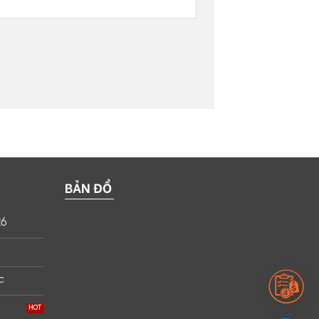
BẢN ĐỒ
26
c