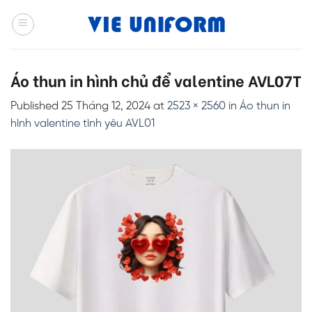
Skip
to
content
Áo thun in hình chủ để valentine AVL07T
Published
25 Tháng 12, 2024
at
2523 × 2560
in
Áo thun in
hình valentine tình yêu AVL01