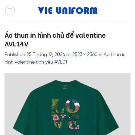
Skip
to
content
Áo thun in hình chủ để valentine
AVL14V
Published
25 Tháng 12, 2024
at
2523 × 2560
in
Áo thun in
hình valentine tình yêu AVL01