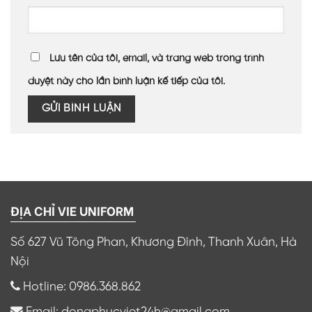
Lưu tên của tôi, email, và trang web trong trình
duyệt này cho lần bình luận kế tiếp của tôi.
ĐỊA CHỈ VIE UNIFORM
Số 627 Vũ Tông Phan, Khương Đình, Thanh Xuân, Hà
Nội
Hotline: 0986.368.862
Email: dongphucviet24h@gmail.com