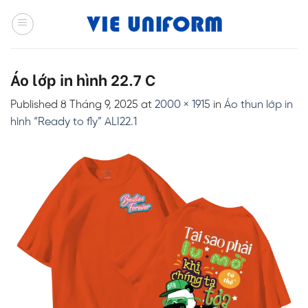
Skip
to
content
Áo lớp in hình 22.7 C
Published
8 Tháng 9, 2025
at
2000 × 1915
in
Áo thun lớp in
hình “Ready to fly” ALI22.1