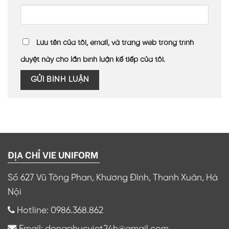
Lưu tên của tôi, email, và trang web trong trình
duyệt này cho lần bình luận kế tiếp của tôi.
ĐỊA CHỈ VIE UNIFORM
Số 627 Vũ Tông Phan, Khương Đình, Thanh Xuân, Hà
Nội
Hotline: 0986.368.862
Email: dongphucviet24h@gmail.com