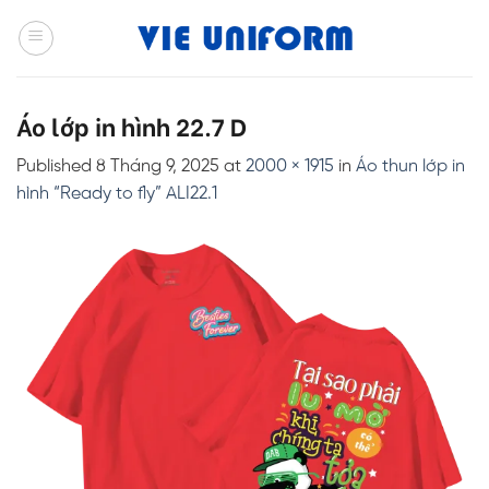
Skip
to
content
Áo lớp in hình 22.7 D
Published
8 Tháng 9, 2025
at
2000 × 1915
in
Áo thun lớp in
hình “Ready to fly” ALI22.1