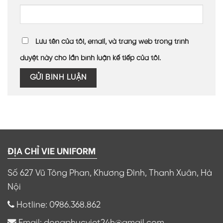
Lưu tên của tôi, email, và trang web trong trình
duyệt này cho lần bình luận kế tiếp của tôi.
ĐỊA CHỈ VIE UNIFORM
Số 627 Vũ Tông Phan, Khương Đình, Thanh Xuân, Hà
Nội
Hotline: 0986.368.862
Email: dongphucviet24h@gmail.com