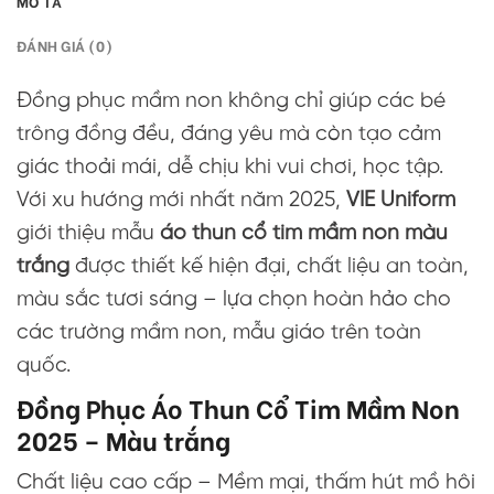
MÔ TẢ
ĐÁNH GIÁ (0)
Đồng phục mầm non không chỉ giúp các bé
trông đồng đều, đáng yêu mà còn tạo cảm
giác thoải mái, dễ chịu khi vui chơi, học tập.
Với xu hướng mới nhất năm 2025,
VIE Uniform
giới thiệu mẫu
áo thun cổ tim
mầm non màu
trắng
được thiết kế hiện đại, chất liệu an toàn,
màu sắc tươi sáng – lựa chọn hoàn hảo cho
các trường mầm non, mẫu giáo trên toàn
quốc.
Đồng Phục Áo Thun Cổ Tim Mầm Non
2025 – Màu trắng
Chất liệu cao cấp – Mềm mại, thấm hút mồ hôi