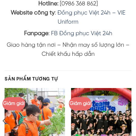
Hotline:
[0986 368 862]
Website công ty
:
Đồng phục Việt 24h – VIE
Uniform
Fanpage
:
FB Đồng phục Việt 24h
Giao hàng tận nơi – Nhận may số lượng lớn –
Chiết khấu hấp dẫn
SẢN PHẨM TƯƠNG TỰ
Giảm giá!
Giảm giá!