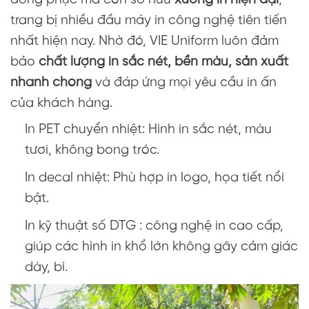
đồng phục mà còn sở hữu
xưởng in hiện đại
,
trang bị nhiều đầu máy in công nghệ tiên tiến
nhất hiện nay. Nhờ đó, VIE Uniform luôn đảm
bảo
chất lượng in sắc nét, bền màu, sản xuất
nhanh chóng
và đáp ứng mọi yêu cầu in ấn
của khách hàng.
In PET chuyển nhiệt: Hình in sắc nét, màu
tươi, không bong tróc.
In decal nhiệt: Phù hợp in logo, họa tiết nổi
bật.
In kỹ thuật số DTG : công nghệ in cao cấp,
giúp các hình in khổ lớn không gây cảm giác
dày, bí.