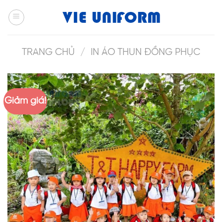
Skip
to
content
TRANG CHỦ
/
IN ÁO THUN ĐỒNG PHỤC
Giảm giá!