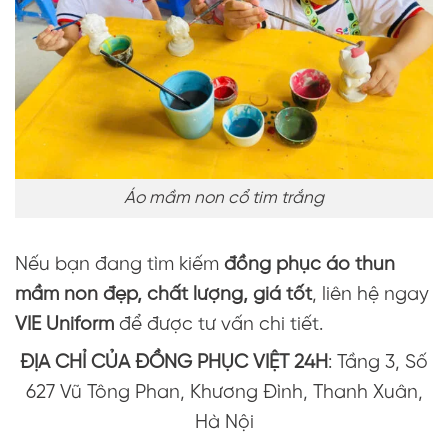
Áo mầm non cổ tim trắng
Nếu bạn đang tìm kiếm
đồng phục áo thun
mầm non đẹp, chất lượng, giá tốt
, liên hệ ngay
VIE Uniform
để được tư vấn chi tiết.
ĐỊA CHỈ CỦA ĐỒNG PHỤC VIỆT 24H
: Tầng 3, Số
627 Vũ Tông Phan, Khương Đình, Thanh Xuân,
Hà Nội