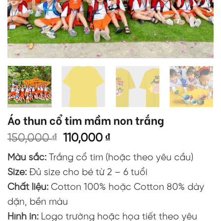
Áo thun cổ tim mầm non trắng
Giá
Giá
150,000
₫
110,000
₫
gốc
hiện
Màu sắc:
Trắng cổ tim (hoặc theo yêu cầu)
là:
tại
150,000 ₫.
là:
Size:
Đủ size cho bé từ 2 – 6 tuổi
110,000 ₫.
Chất liệu:
Cotton 100% hoặc Cotton 80% dày
dặn, bền màu
Hình in:
Logo trường hoặc họa tiết theo yêu