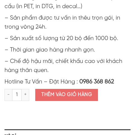
cầu (in PET, in DTG, in decal…)
– Sản phẩm được tư vấn in thêu trọn gói, in
trong vòng 24h.
– Sản xuất số lượng từ 20 bộ đến 1000 bộ.
– Thời gian giao hàng nhanh gọn.
– Chế độ hậu mãi, chiết khấu cao với khách
hàng thân quen.
Hotline Tư Vấn – Đặt Hàng :
0986 368 862
Áo thun cổ tim mầm non trắng số lượng
THÊM VÀO GIỎ HÀNG