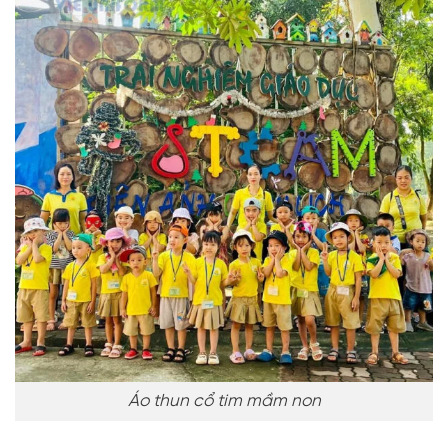
Áo thun cổ tim mầm non