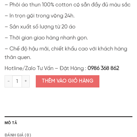
– Phôi áo thun 100% cotton có sẵn đầy đủ màu sắc
– In trọn gói trong vòng 24h.
– Sản xuất số lượng từ 20 áo
– Thời gian giao hàng nhanh gọn.
– Chế độ hậu mãi, chiết khấu cao với khách hàng
thân quen.
Hotline/Zalo Tư Vấn – Đặt Hàng :
0986 368 862
Áo thun in hình con rắn tết Ất Tỵ 2025 AIR12 số lượng
THÊM VÀO GIỎ HÀNG
MÔ TẢ
ĐÁNH GIÁ (0)