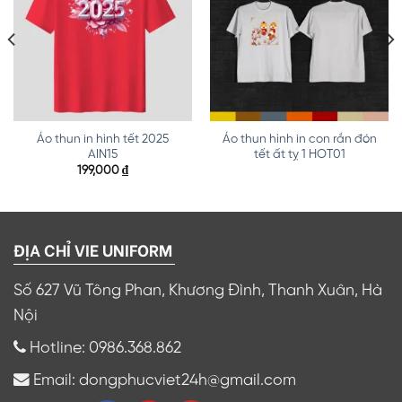
Áo thun in hình tết 2025
Áo thun hình in con rắn đón
AIN15
tết ất tỵ 1 HOT01
199,000
₫
ĐỊA CHỈ VIE UNIFORM
Số 627 Vũ Tông Phan, Khương Đình, Thanh Xuân, Hà
Nội
Hotline: 0986.368.862
Email: dongphucviet24h@gmail.com