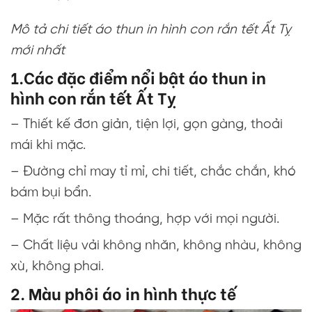
Mô tả chi tiết áo thun in hình con rắn tết Ất Tỵ
mới nhất
1.Các đặc điểm nổi bật áo thun in
hình con rắn tết Ất Tỵ
– Thiết kế đơn giản, tiện lợi, gọn gàng, thoải
mái khi mặc.
– Đường chỉ may tỉ mỉ, chi tiết, chắc chắn, khó
bám bụi bẩn.
– Mặc rất thông thoáng, hợp với mọi người.
– Chất liệu vải không nhăn, không nhàu, không
xù, không phai.
2. Màu phôi áo in hình thực tế