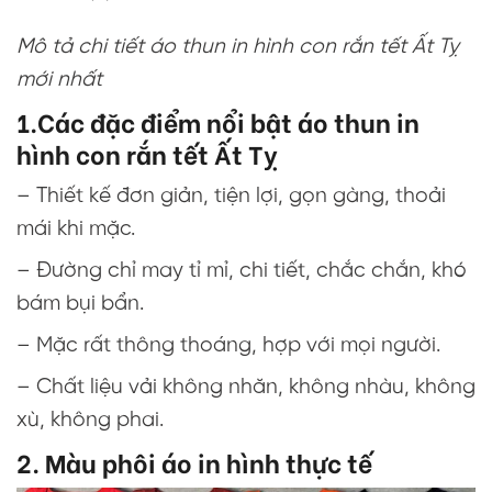
Mô tả chi tiết áo thun in hình con rắn tết Ất Tỵ
mới nhất
1.Các đặc điểm nổi bật áo thun in
hình con rắn tết Ất Tỵ
– Thiết kế đơn giản, tiện lợi, gọn gàng, thoải
mái khi mặc.
– Đường chỉ may tỉ mỉ, chi tiết, chắc chắn, khó
bám bụi bẩn.
– Mặc rất thông thoáng, hợp với mọi người.
– Chất liệu vải không nhăn, không nhàu, không
xù, không phai.
2. Màu phôi áo in hình thực tế