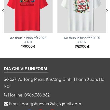
Áo thun in hình tết 2025
Áo thun in hình tết 2025
AIN11
AIN07
199,000
₫
199,000
₫
ĐỊA CHỈ VIE UNIFORM
Số 627 Vũ Tông Phan, Khương Đình, Thanh Xuân, Hà
Nội
Hotline: 0986.368.862
Email: dongphucviet24h@gmail.com