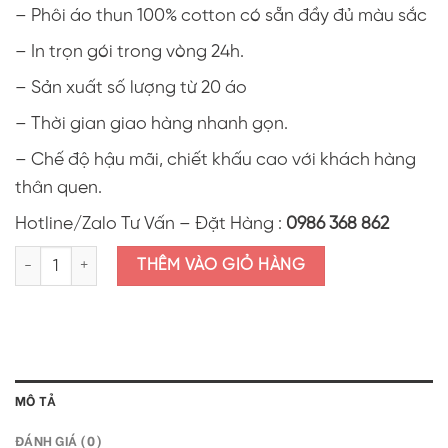
– Phôi áo thun 100% cotton có sẵn đầy đủ màu sắc
– In trọn gói trong vòng 24h.
– Sản xuất số lượng từ 20 áo
– Thời gian giao hàng nhanh gọn.
– Chế độ hậu mãi, chiết khấu cao với khách hàng
thân quen.
Hotline/Zalo Tư Vấn – Đặt Hàng :
0986 368 862
Áo thun in hình con rắn tết Ất Tỵ 2025 AIR23 số lượng
THÊM VÀO GIỎ HÀNG
MÔ TẢ
ĐÁNH GIÁ (0)