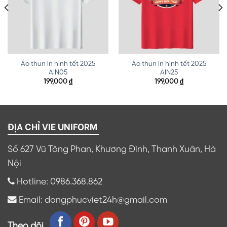
Áo thun in hình tết 2025
Áo thun in hình tết 2025
AIN05
AIN25
199,000
₫
199,000
₫
ĐỊA CHỈ VIE UNIFORM
Số 627 Vũ Tông Phan, Khương Đình, Thanh Xuân, Hà
Nội
Hotline: 0986.368.862
Email: dongphucviet24h@gmail.com
Theo dõi