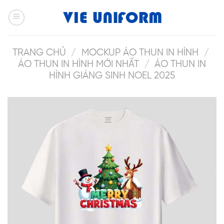
Skip
to
content
TRANG CHỦ
/
MOCKUP ÁO THUN IN HÌNH
/
ÁO THUN IN HÌNH MỚI NHẤT
/
ÁO THUN IN
HÌNH GIÁNG SINH NOEL 2025