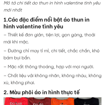
Mô tả chi tiết áo thun in hình valentine tình yêu
mới nhất
1.Các đặc điểm nổi bật áo thun in
hình valentine tình yêu
– Thiết kế đơn giản, tiện lợi, gọn gàng, thoải
mái khi mặc.
– Đường chỉ may tỉ mỉ, chi tiết, chắc chắn, khó
bám bụi bẩn.
– Mặc rất thông thoáng, hợp với mọi người.
– Chất liệu vải không nhăn, không nhàu, không
xù, không phai.
2. Màu phôi áo in hình thực tế