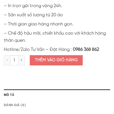
– In trọn gói trong vòng 24h.
– Sản xuất số lượng từ 20 áo
– Thời gian giao hàng nhanh gọn.
– Chế độ hậu mãi, chiết khấu cao với khách hàng
thân quen.
Hotline/Zalo Tư Vấn – Đặt Hàng :
0986 368 862
Áo thun in hình valentine tình yêu AVL13 số lượng
THÊM VÀO GIỎ HÀNG
MÔ TẢ
ĐÁNH GIÁ (0)