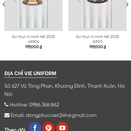
Áo thun in hình tết 2025
Áo thun in hình tết 2025
AIN04
AIN13
199,000
₫
199,000
₫
ĐỊA CHỈ VIE UNIFORM
Số 627 Vũ Tông Phan, Khương Đình, Thanh Xuân, Hà
Nội
Hotline: 0986.368.862
Email: dongphucviet24h@gmail.com
Theo dõi