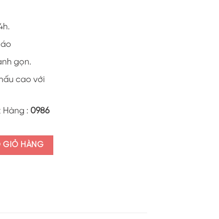
4h.
0 áo
anh gọn.
khấu cao với
t Hàng :
0986
i để nhớ" ALI12.1 số lượng
O GIỎ HÀNG