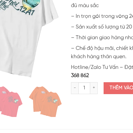
đủ màu sắc
– In trọn gói trong vòng 2
– Sản xuất số lượng từ 2
– Thời gian giao hàng nh
– Chế độ hậu mãi, chiết 
khách hàng thân quen.
Hotline/Zalo Tư Vấn – Đặ
368 862
Áo thun lớp in hình "12A1 một thờ
THÊM VÀ