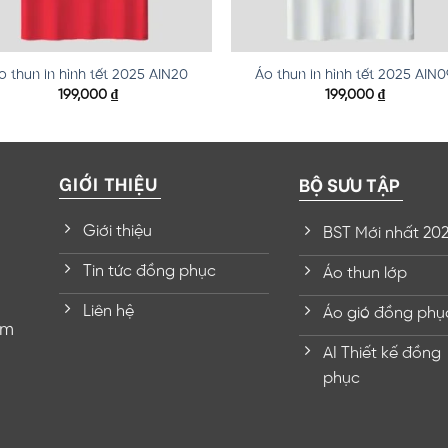
o thun in hình tết 2025 AIN20
Áo thun in hình tết 2025 AIN0
199,000
₫
199,000
₫
GIỚI THIỆU
BỘ SƯU TẬP
Giới thiệu
BST Mới nhất 20
Tin tức đồng phục
Áo thun lớp
Liên hệ
Áo gió đồng phụ
om
AI Thiết kế đồng
phục