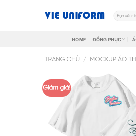
Skip
to
Tìm
content
kiếm:
HOME
ĐỒNG PHỤC
Á
TRANG CHỦ
/
MOCKUP ÁO THU
Giảm giá!