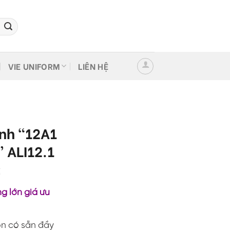
VIE UNIFORM
LIÊN HỆ
ình “12A1
” ALI12.1
Giá
₫
hiện
g lớn giá ưu
tại
.
là:
120,000 ₫.
on có sẵn đầy