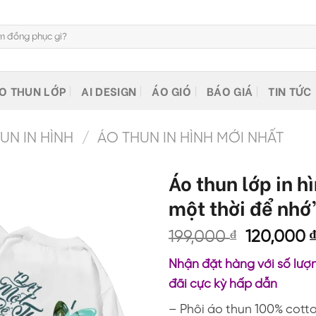
O THUN LỚP
AI DESIGN
ÁO GIÓ
BÁO GIÁ
TIN TỨC
N IN HÌNH
/
ÁO THUN IN HÌNH MỚI NHẤT
Áo thun lớp in h
một thời để nhớ
Giá
199,000
₫
120,000
gốc
Nhận đặt hàng với số lượn
là:
đãi cực kỳ hấp dẫn
199,000 ₫
– Phôi áo thun 100% cott