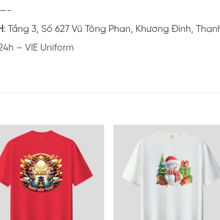
—-
H
: Tầng 3, Số 627 Vũ Tông Phan, Khương Đình, Than
24h – VIE Uniform