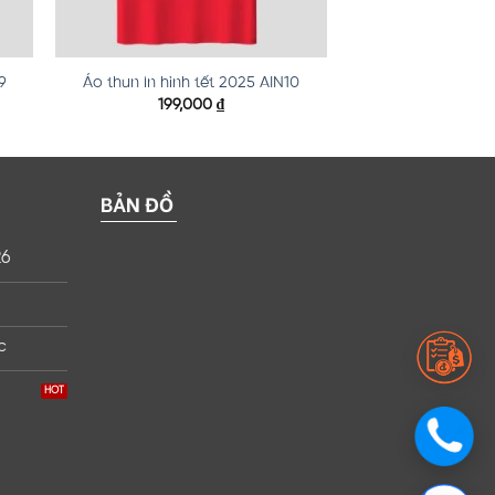
9
Áo thun in hình tết 2025 AIN10
199,000
₫
BẢN ĐỒ
26
c