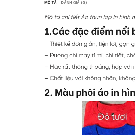
MÔ TẢ
ĐÁNH GIÁ (0)
Mô tả chi tiết Áo thun lớp in hình 
1.Các đặc điểm nổi b
– Thiết kế đơn giản, tiện lợi, gọn 
– Đường chỉ may tỉ mỉ, chi tiết, c
– Mặc rất thông thoáng, hợp với 
– Chất liệu vải không nhăn, khôn
2. Màu phôi áo in hì