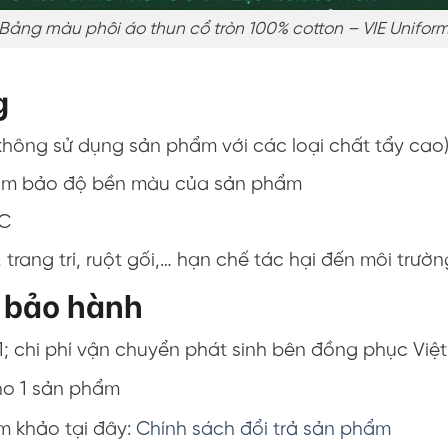
Bảng màu phôi áo thun cổ tròn 100% cotton – VIE Unifor
g
(không sử dụng sản phẩm với các loại chất tẩy cao
ể đảm bảo độ bền màu của sản phẩm
 C
trang trí, ruột gối,… hạn chế tác hại đến môi trườn
, bảo hành
1; chi phí vận chuyển phát sinh bên đồng phục Việt
ho 1 sản phẩm
am khảo tại đây:
Chính sách đổi trả sản phẩm