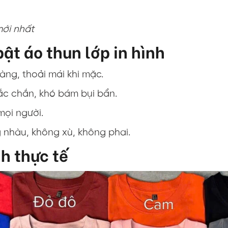
mới nhất
ật áo thun lớp in hình
gàng, thoải mái khi mặc.
hắc chắn, khó bám bụi bẩn.
mọi người.
g nhàu, không xù, không phai.
nh thực tế