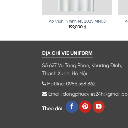
h tết 2025 AIN11
Áo thun in hình tết 2025 AIN08
Á
,000
₫
199,000
₫
ĐỊA CHỈ VIE UNIFORM
Số 627 Vũ Tông Phan, Khương Đình,
Thanh Xuân, Hà Nội
Hotline: 0986.368.862
Email: dongphucviet24h@gmail.c
Theo dõi