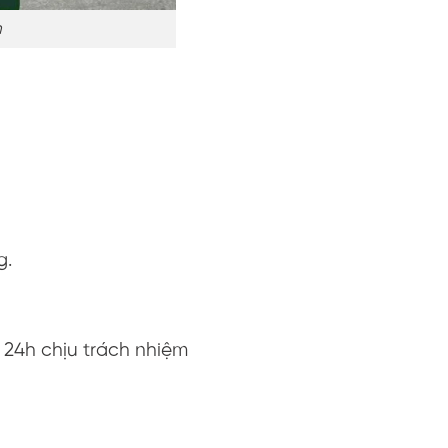
m
)
g.
 24h chịu trách nhiệm