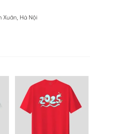
h Xuân, Hà Nội