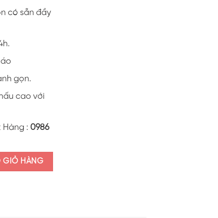
on có sẵn đầy
4h.
0 áo
anh gọn.
khấu cao với
t Hàng :
0986
ên nhau bạn nhé" ALI39.7 số lượng
O GIỎ HÀNG