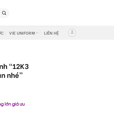
ỨC
VIE UNIFORM
LIÊN HỆ
ình “12K3
ạn nhé”
g lớn giá ưu