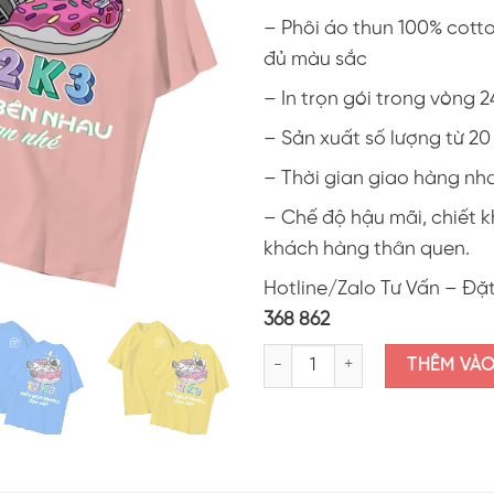
– Phôi áo thun 100% cott
đủ màu sắc
– In trọn gói trong vòng 2
– Sản xuất số lượng từ 2
– Thời gian giao hàng nh
– Chế độ hậu mãi, chiết 
khách hàng thân quen.
Hotline/Zalo Tư Vấn – Đặ
368 862
Áo thun lớp in hình "12K3 Mãi b
THÊM VÀ