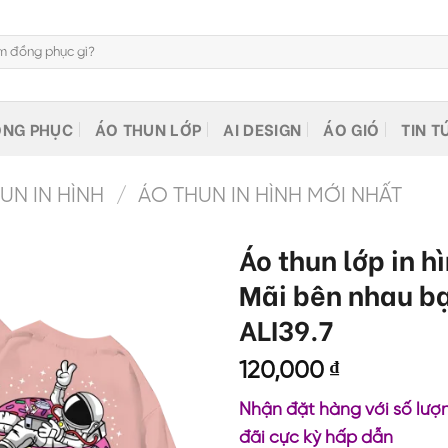
NG PHỤC
ÁO THUN LỚP
AI DESIGN
ÁO GIÓ
TIN T
N IN HÌNH
/
ÁO THUN IN HÌNH MỚI NHẤT
Áo thun lớp in h
Mãi bên nhau b
ALI39.7
120,000
₫
Nhận đặt hàng với số lượn
đãi cực kỳ hấp dẫn