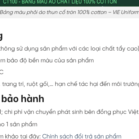
Bảng màu phôi áo thun cổ tròn 100% cotton – VIE Unifor
g
(không sử dụng sản phẩm với các loại chất tẩy cao
ể đảm bảo độ bền màu của sản phẩm
 C
trang trí, ruột gối,… hạn chế tác hại đến môi trườn
, bảo hành
1; chi phí vận chuyển phát sinh bên đồng phục Việt
ho 1 sản phẩm
am khảo tại đây:
Chính sách đổi trả sản phẩm