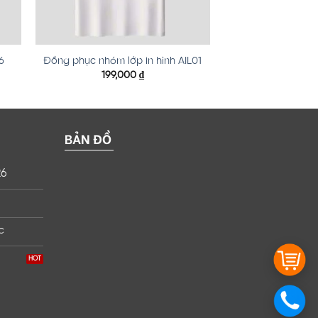
6
Đồng phục nhóm lớp in hình AIL01
199,000
₫
BẢN ĐỒ
26
c