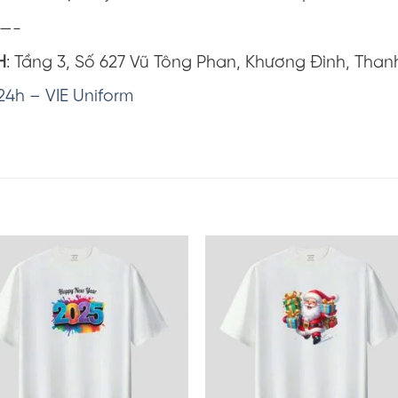
—-
H
: Tầng 3, Số 627 Vũ Tông Phan, Khương Đình, Than
24h – VIE Uniform