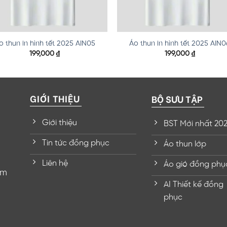
o thun in hình tết 2025 AIN05
Áo thun in hình tết 2025 AIN0
199,000
₫
199,000
₫
GIỚI THIỆU
BỘ SƯU TẬP
Giới thiệu
BST Mới nhất 20
Tin tức đồng phục
Áo thun lớp
Liên hệ
Áo gió đồng phụ
om
AI Thiết kế đồng
phục