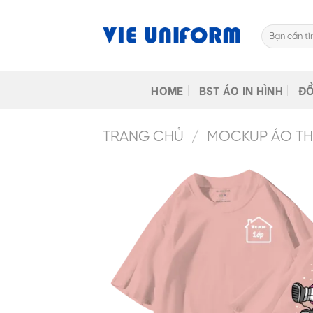
Skip
to
Tìm
content
kiếm:
HOME
BST ÁO IN HÌNH
ĐỒ
TRANG CHỦ
/
MOCKUP ÁO THU