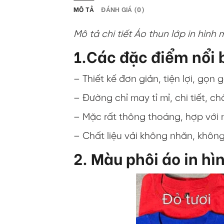
MÔ TẢ
ĐÁNH GIÁ (0)
Mô tả chi tiết Áo thun lớp in hình 
1.Các đặc điểm nổi b
– Thiết kế đơn giản, tiện lợi, gọn 
– Đường chỉ may tỉ mỉ, chi tiết, c
– Mặc rất thông thoáng, hợp với 
– Chất liệu vải không nhăn, khôn
2. Màu phôi áo in hì