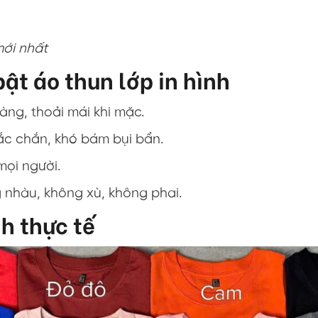
mới nhất
ật áo thun lớp in hình
gàng, thoải mái khi mặc.
hắc chắn, khó bám bụi bẩn.
mọi người.
g nhàu, không xù, không phai.
nh thực tế