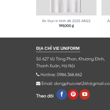
h tết 2025 AIN19
Áo thun in hình tết 2025 AIN22
Á
,000
₫
199,000
₫
ĐỊA CHỈ VIE UNIFORM
Số 627 Vũ Tông Phan, Khương Đình,
Thanh Xuân, Hà Nội
Hotline: 0986.368.862
Email: dongphucviet24h@gmail.c
Theo dõi