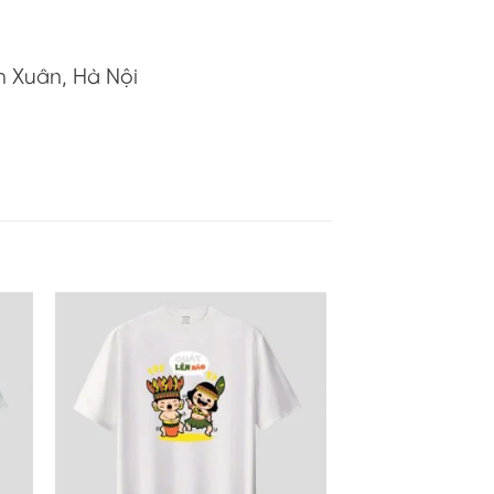
h Xuân, Hà Nội