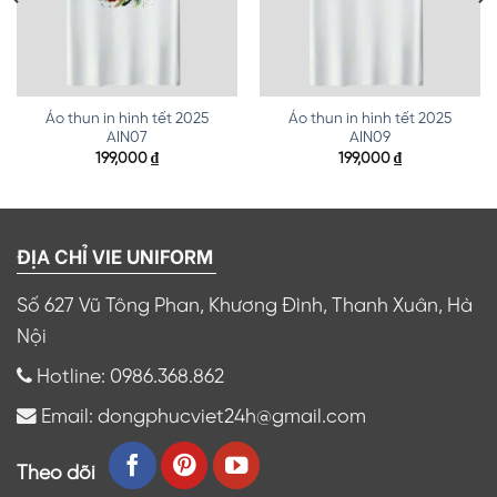
Áo thun in hình tết 2025
Áo thun in hình tết 2025
AIN07
AIN09
199,000
₫
199,000
₫
ĐỊA CHỈ VIE UNIFORM
Số 627 Vũ Tông Phan, Khương Đình, Thanh Xuân, Hà
Nội
Hotline: 0986.368.862
Email: dongphucviet24h@gmail.com
Theo dõi