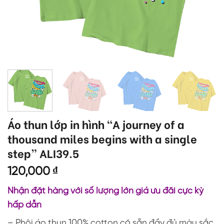
Áo thun lớp in hình “A journey of a
thousand miles begins with a single
step” ALI39.5
120,000
₫
Nhận đặt hàng với số lượng lớn giá ưu đãi cực kỳ
hấp dẫn
– Phôi áo thun 100% cotton có sẵn đầy đủ màu sắc