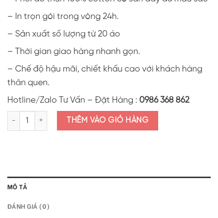
– In trọn gói trong vòng 24h.
– Sản xuất số lượng từ 20 áo
– Thời gian giao hàng nhanh gọn.
– Chế độ hậu mãi, chiết khấu cao với khách hàng
thân quen.
Hotline/Zalo Tư Vấn – Đặt Hàng :
0986 368 862
Áo thun lớp in hình "A journey of a thousand miles begins with a si
THÊM VÀO GIỎ HÀNG
MÔ TẢ
ĐÁNH GIÁ (0)