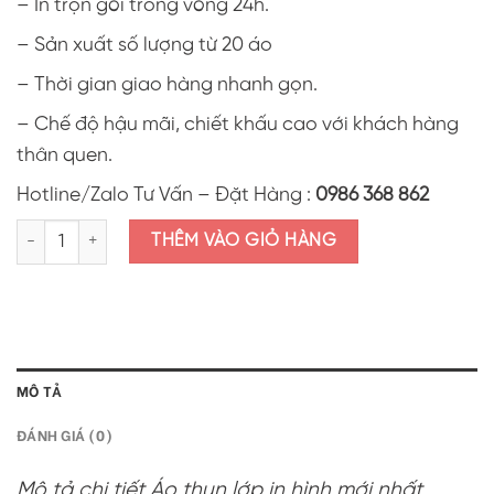
– In trọn gói trong vòng 24h.
– Sản xuất số lượng từ 20 áo
– Thời gian giao hàng nhanh gọn.
– Chế độ hậu mãi, chiết khấu cao với khách hàng
thân quen.
Hotline/Zalo Tư Vấn – Đặt Hàng :
0986 368 862
Áo thun lớp in hình "Là nhất đụng vào là tới công chiện" ALI33.3 s
THÊM VÀO GIỎ HÀNG
MÔ TẢ
ĐÁNH GIÁ (0)
Mô tả chi tiết Áo thun lớp in hình mới nhất