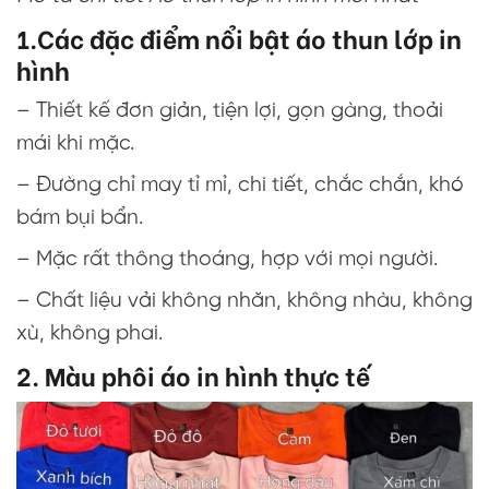
1.Các đặc điểm nổi bật áo thun lớp in
hình
– Thiết kế đơn giản, tiện lợi, gọn gàng, thoải
mái khi mặc.
– Đường chỉ may tỉ mỉ, chi tiết, chắc chắn, khó
bám bụi bẩn.
– Mặc rất thông thoáng, hợp với mọi người.
– Chất liệu vải không nhăn, không nhàu, không
xù, không phai.
2. Màu phôi áo in hình thực tế