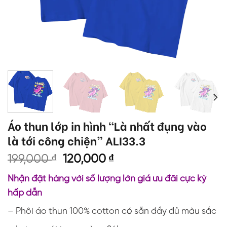
Áo thun lớp in hình “Là nhất đụng vào
là tới công chiện” ALI33.3
Giá
Giá
199,000
₫
120,000
₫
gốc
hiện
Nhận đặt hàng với số lượng lớn giá ưu đãi cực kỳ
là:
tại
hấp dẫn
199,000 ₫.
là:
120,000 ₫.
– Phôi áo thun 100% cotton có sẵn đầy đủ màu sắc