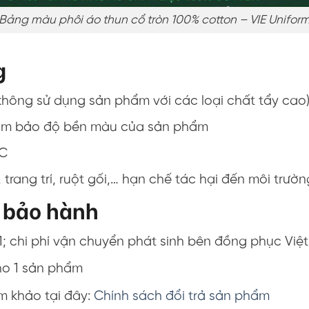
Bảng màu phôi áo thun cổ tròn 100% cotton – VIE Unifor
g
(không sử dụng sản phẩm với các loại chất tẩy cao
ể đảm bảo độ bền màu của sản phẩm
 C
trang trí, ruột gối,… hạn chế tác hại đến môi trườn
, bảo hành
1; chi phí vận chuyển phát sinh bên đồng phục Việt
ho 1 sản phẩm
am khảo tại đây:
Chính sách đổi trả sản phẩm