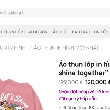
O THUN LỚP
AI DESIGN
ÁO GIÓ
BÁO GIÁ
TIN TỨC
N IN HÌNH
/
ÁO THUN IN HÌNH MỚI NHẤT
Áo thun lớp in h
shine together”
Giá
199,000
₫
120,000
gốc
Nhận đặt hàng với số lượn
là:
đãi cực kỳ hấp dẫn
199,000 ₫
– Phôi áo thun 100% cott