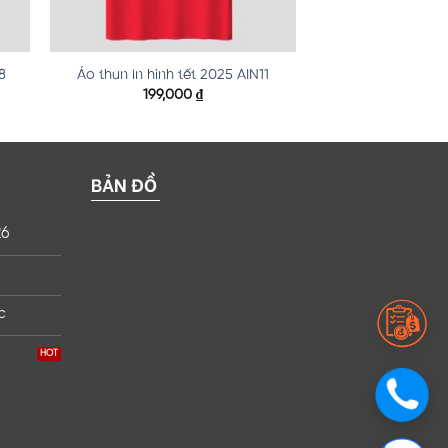
8
Áo thun in hình tết 2025 AIN11
199,000
₫
BẢN ĐỒ
26
c