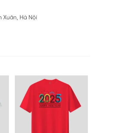
h Xuân, Hà Nội