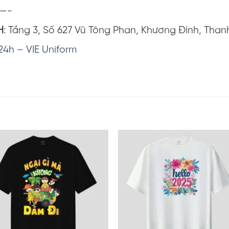
—-
H
: Tầng 3, Số 627 Vũ Tông Phan, Khương Đình, Than
24h – VIE Uniform