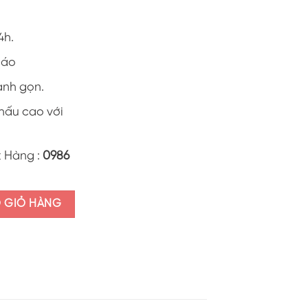
4h.
0 áo
anh gọn.
khấu cao với
t Hàng :
0986
together" ALI38.2 số lượng
O GIỎ HÀNG