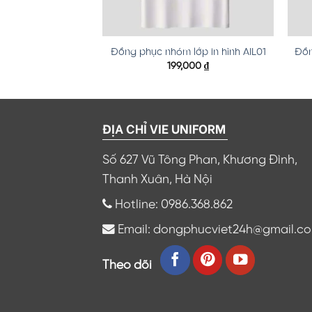
h tết 2025 AIN18
Đồng phục nhóm lớp in hình AIL01
Đồn
,000
₫
199,000
₫
ĐỊA CHỈ VIE UNIFORM
Số 627 Vũ Tông Phan, Khương Đình,
Thanh Xuân, Hà Nội
Hotline: 0986.368.862
Email: dongphucviet24h@gmail.c
Theo dõi