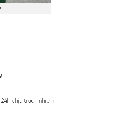
m
)
g.
 24h chịu trách nhiệm