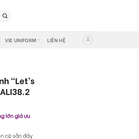
VIE UNIFORM
LIÊN HỆ
ình “Let’s
 ALI38.2
Giá
₫
hiện
g lớn giá ưu
tại
.
là:
120,000 ₫.
on có sẵn đầy