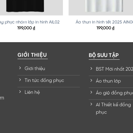
g phục nhóm lớp in hình AIL02
Áo thun in hình tết 2025 AIN0
199,000
₫
199,000
₫
GIỚI THIỆU
BỘ SƯU TẬP
Giới thiệu
BST Mới nhất 20
Tin tức đồng phục
Áo thun lớp
Liên hệ
Áo gió đồng phụ
om
AI Thiết kế đồng
phục