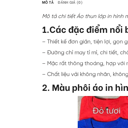
MÔ TẢ
ĐÁNH GIÁ (0)
Mô tả chi tiết Áo thun lớp in hình 
1.Các đặc điểm nổi b
– Thiết kế đơn giản, tiện lợi, gọn 
– Đường chỉ may tỉ mỉ, chi tiết, c
– Mặc rất thông thoáng, hợp với 
– Chất liệu vải không nhăn, khôn
2. Màu phôi áo in hì