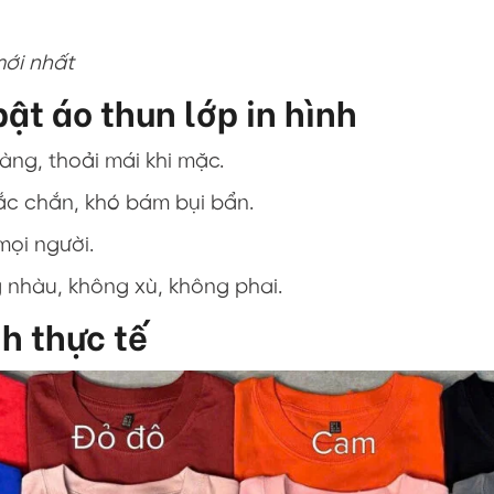
mới nhất
ật áo thun lớp in hình
gàng, thoải mái khi mặc.
hắc chắn, khó bám bụi bẩn.
mọi người.
g nhàu, không xù, không phai.
nh thực tế