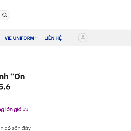
VIE UNIFORM
LIÊN HỆ
ình “Ơn
5.6
Giá
₫
hiện
g lớn giá ưu
tại
.
là:
120,000 ₫.
on có sẵn đầy