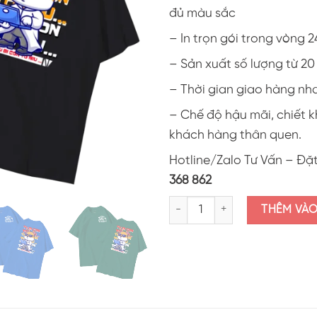
đủ màu sắc
– In trọn gói trong vòng 2
– Sản xuất số lượng từ 2
– Thời gian giao hàng nh
– Chế độ hậu mãi, chiết 
khách hàng thân quen.
Hotline/Zalo Tư Vấn – Đặ
368 862
Áo thun lớp in hình "Ơn giời đây 
THÊM VÀ