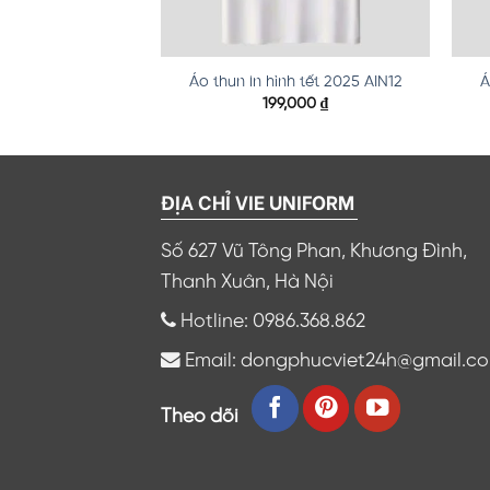
h tết 2025 AIN16
Áo thun in hình tết 2025 AIN12
Á
,000
₫
199,000
₫
ĐỊA CHỈ VIE UNIFORM
Số 627 Vũ Tông Phan, Khương Đình,
Thanh Xuân, Hà Nội
Hotline: 0986.368.862
Email: dongphucviet24h@gmail.c
Theo dõi