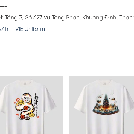
—-
H
: Tầng 3, Số 627 Vũ Tông Phan, Khương Đình, Than
24h – VIE Uniform