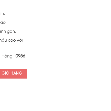
4h.
0 áo
anh gọn.
khấu cao với
t Hàng :
0986
rồi" ALI5.6 số lượng
O GIỎ HÀNG