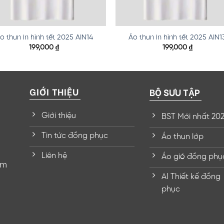
o thun in hình tết 2025 AIN14
Áo thun in hình tết 2025 AIN1
199,000
₫
199,000
₫
GIỚI THIỆU
BỘ SƯU TẬP
Giới thiệu
BST Mới nhất 20
Tin tức đồng phục
Áo thun lớp
Liên hệ
Áo gió đồng phụ
om
AI Thiết kế đồng
phục