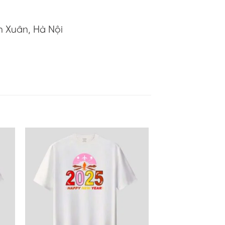
h Xuân, Hà Nội