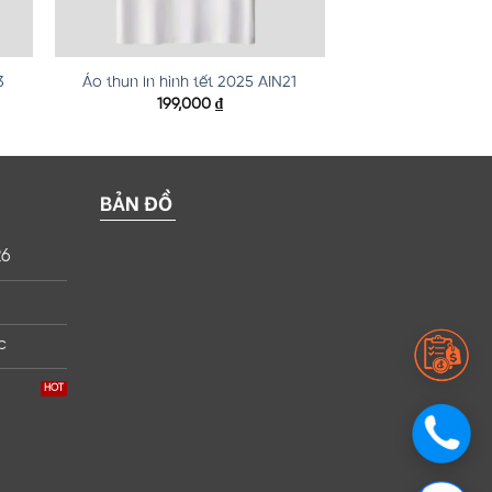
3
Áo thun in hình tết 2025 AIN21
199,000
₫
BẢN ĐỒ
26
c