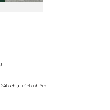
m
)
g.
 24h chịu trách nhiệm