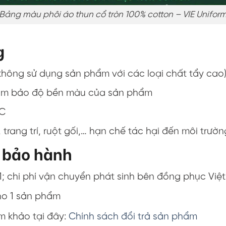
Bảng màu phôi áo thun cổ tròn 100% cotton – VIE Unifor
g
(không sử dụng sản phẩm với các loại chất tẩy cao
ể đảm bảo độ bền màu của sản phẩm
 C
trang trí, ruột gối,… hạn chế tác hại đến môi trườn
, bảo hành
1; chi phí vận chuyển phát sinh bên đồng phục Việt
ho 1 sản phẩm
am khảo tại đây:
Chính sách đổi trả sản phẩm