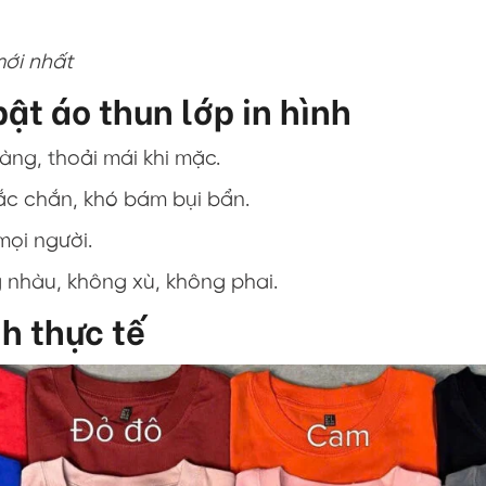
mới nhất
ật áo thun lớp in hình
gàng, thoải mái khi mặc.
hắc chắn, khó bám bụi bẩn.
mọi người.
g nhàu, không xù, không phai.
nh thực tế