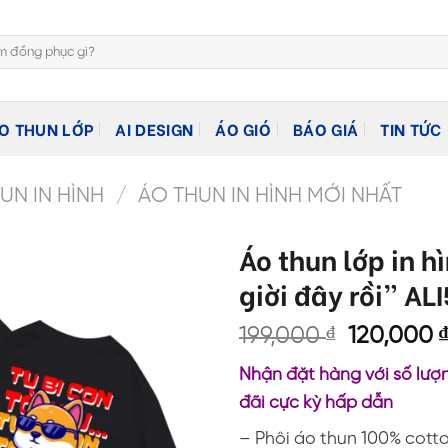
O THUN LỚP
AI DESIGN
ÁO GIÓ
BÁO GIÁ
TIN TỨC
N IN HÌNH
/
ÁO THUN IN HÌNH MỚI NHẤT
Áo thun lớp in h
giời đây rồi” ALI
Giá
199,000
₫
120,000
gốc
Nhận đặt hàng với số lượn
là:
đãi cực kỳ hấp dẫn
199,000 ₫
– Phôi áo thun 100% cott