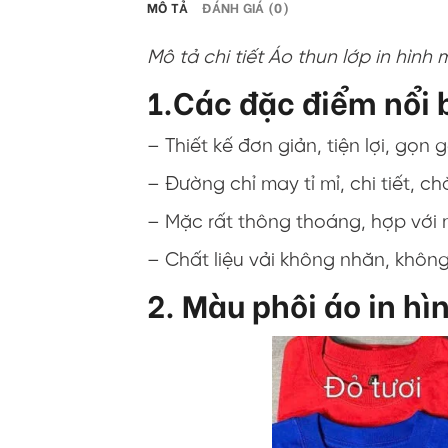
MÔ TẢ
ĐÁNH GIÁ (0)
Mô tả chi tiết Áo thun lớp in hình 
1.Các đặc điểm nổi b
– Thiết kế đơn giản, tiện lợi, gọn 
– Đường chỉ may tỉ mỉ, chi tiết, c
– Mặc rất thông thoáng, hợp với 
– Chất liệu vải không nhăn, khôn
2. Màu phôi áo in hì